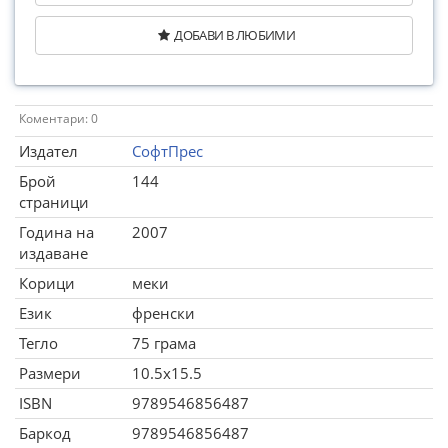
ДОБАВИ В ЛЮБИМИ
Коментари: 0
Издател
СофтПрес
Брой
144
страници
Година на
2007
издаване
Корици
меки
Език
френски
Тегло
75 грама
Размери
10.5x15.5
ISBN
9789546856487
Баркод
9789546856487