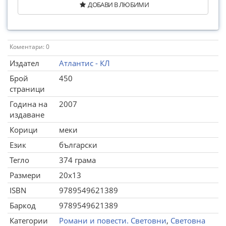
ДОБАВИ В ЛЮБИМИ
Коментари: 0
Издател
Атлантис - КЛ
Брой
450
страници
Година на
2007
издаване
Корици
меки
Език
български
Тегло
374 грама
Размери
20x13
ISBN
9789549621389
Баркод
9789549621389
Категории
Романи и повести. Световни
,
Световна