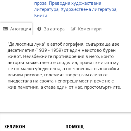
проза
,
Преводна художествена
литература
,
Художествена литература
,
Книги
Анотация
За автора
Коментари
"Да люспиш лука" е автобиография, съдържаща две
десетилетия (1939 - 1959) от един неистово бурен
живот. Неизбежните противоречия в него, които
авторът мъжествено е споделил, правят книгата му
не по-малко убедителна, а по-човешка: съзнавайки
всички рискове, големият творец сам слиза от
пиедестала на своята непогрешимост и вече не е
жив паметник, а става един от нас, простомъртните.
ХЕЛИКОН
ПОМОЩ