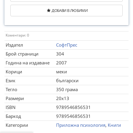
ДОБАВИ В ЛЮБИМИ
Коментари: 0
Издател
СофтПрес
Брой страници
304
Година на издаване
2007
Корици
меки
Език
български
Тегло
350 грама
Размери
20x13
ISBN
9789546856531
Баркод
9789546856531
Категории
Приложна психология
,
Книги