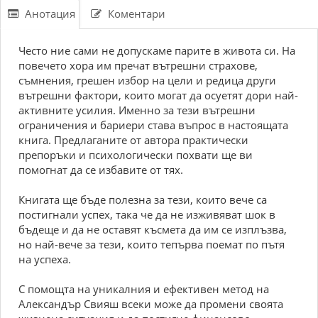
Анотация
Коментари
Често ние сами не допускаме парите в живота си. На
повечето хора им пречат вътрешни страхове,
съмнения, грешен избор на цели и редица други
вътрешни фактори, които могат да осуетят дори най-
активните усилия. Именно за тези вътрешни
ограничения и бариери става въпрос в настоящата
книга. Предлаганите от автора практически
препоръки и психологически похвати ще ви
помогнат да се избавите от тях.
Книгата ще бъде полезна за тези, които вече са
постигнали успех, така че да не изживяват шок в
бъдеще и да не оставят късмета да им се изплъзва,
но най-вече за тези, които тепърва поемат по пътя
на успеха.
С помощта на уникалния и ефективен метод на
Александър Свияш всеки може да промени своята