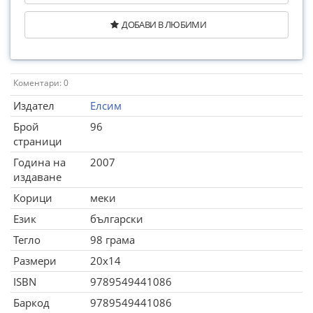
ДОБАВИ В ЛЮБИМИ
Коментари: 0
Издател
Елсим
Брой
96
страници
Година на
2007
издаване
Корици
меки
Език
български
Тегло
98 грама
Размери
20x14
ISBN
9789549441086
Баркод
9789549441086