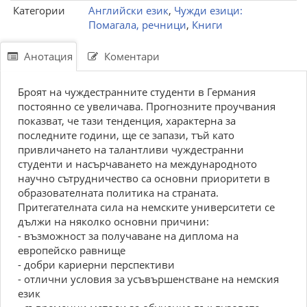
Категории
Английски език
,
Чужди езици:
Помагала, речници
,
Книги
Анотация
Коментари
Броят на чуждестранните студенти в Германия
постоянно се увеличава. Прогнозните проучвания
показват, че тази тенденция, характерна за
последните години, ще се запази, тъй като
привличането на талантливи чуждестранни
студенти и насърчаването на международното
научно сътрудничество са основни приоритети в
образователната политика на страната.
Притегателната сила на немските университети се
дължи на няколко основни причини:
- възможност за получаване на диплома на
европейско равнище
- добри кариерни перспективи
- отлични условия за усъвършенстване на немския
език