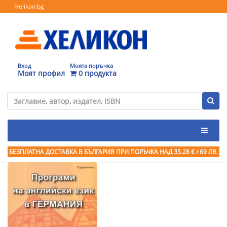
Helikon.bg
Вход
Моята поръчка
Моят профил
0 продукта
БЕЗПЛАТНА ДОСТАВКА В БЪЛГАРИЯ ПРИ ПОРЪЧКА
НАД 35.28 € / 69 ЛВ.