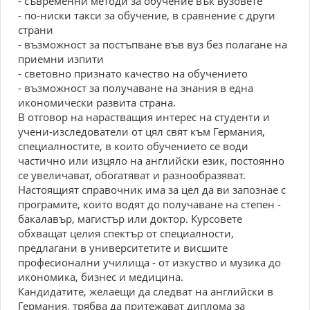
- съвременни методи за обучение вък вузовете
- по-ниски такси за обучение, в сравнение с други
страни
- възможност за постъпване във вуз без полагане на
приемни изпити
- световно признато качество на обучението
- възможност за получаване на знания в една
икономически развита страна.
В отговор на нарастващия интерес на студенти и
учени-изследователи от цял свят към Германия,
специалностите, в които обучението се води
частично или изцяло на английски език, постоянно
се увеличават, обогатяват и разнообразяват.
Настоящият справочник има за цел да ви запознае с
програмите, които водят до получаване на степен -
бакалавър, магистър или доктор. Курсовете
обхващат целия спектър от специалности,
предлагани в университетите и висшите
професионални училища - от изкуство и музика до
икономика, бизнес и медицина.
Кандидатите, желаещи да следват на английски в
Германия, трябва да притежават диплома за