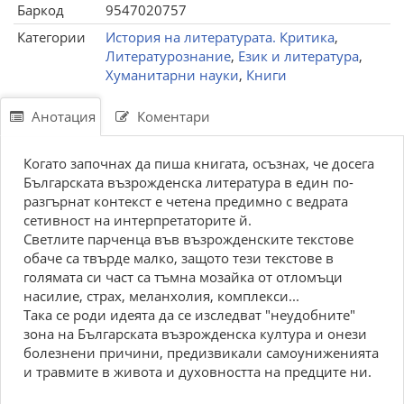
Баркод
9547020757
Категории
История на литературата. Критика
,
Литературознание
,
Език и литература
,
Хуманитарни науки
,
Книги
Анотация
Коментари
Когато започнах да пиша книгата, осъзнах, че досега
Българската възрожденска литература в един по-
разгърнат контекст е четена предимно с ведрата
сетивност на интерпретаторите й.
Светлите парченца във възрожденските текстове
обаче са твърде малко, защото тези текстове в
голямата си част са тъмна мозайка от отломъци
насилие, страх, меланхолия, комплекси...
Така се роди идеята да се изследват "неудобните"
зона на Българската възрожденска култура и онези
болезнени причини, предизвикали самоуниженията
и травмите в живота и духовността на предците ни.