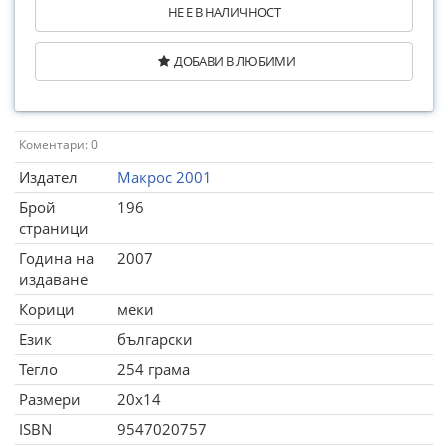
НЕ Е В НАЛИЧНОСТ
ДОБАВИ В ЛЮБИМИ
Коментари: 0
Издател
Макрос 2001
Брой
196
страници
Година на
2007
издаване
Корици
меки
Език
български
Тегло
254 грама
Размери
20x14
ISBN
9547020757