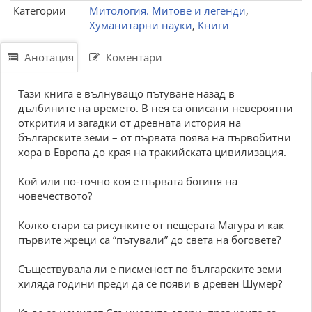
Категории
Митология. Митове и легенди
,
Хуманитарни науки
,
Книги
Анотация
Коментари
Тази книга е вълнуващо пътуване назад в
дълбините на времето. В нея са описани невероятни
открития и загадки от древната история на
българските земи – от първата поява на първобитни
хора в Европа до края на тракийската цивилизация.
Кой или по-точно коя е първата богиня на
човечеството?
Колко стари са рисунките от пещерата Магура и как
първите жреци са “пътували” до света на боговете?
Съществувала ли е писменост по българските земи
хиляда години преди да се появи в древен Шумер?