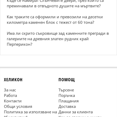
Къде се намират Слънчевите двери, през които са
преминавали в отвъдното душите на мъртвите?
Как траките са оформили и превозили на десетки
километра каменен блок с тежест от 60 тона?
Има ли скрито съкровище зад каменните прегради в
галериите на древния златен рудник край
Перперикон?
ХЕЛИКОН
ПОМОЩ
За нас
Търсене
Работа
Поръчка
Контакти
Плащания
Общи условия
Доставка
Политика за използване на
Данни за клиента