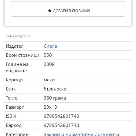
ДОБАВИ В ЛЮБИМИ
Коментари: 0
Издател
Сиела
Брой страници
550
Година на
2008
издаване
Корици
меки
Език
български
Тегло
360 грама
Размери
20x13
ISBN
9789542801740
Баркод
9789542801740
Категории
Закони и нормативни документи
,