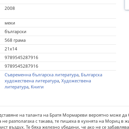
2008
меки
български
568 грама
21x14
9789545287916
9789545287916
Съвременна българска литература
,
Българска
художествена литература
,
Художествена
литература
,
Книги
едставяне на таланта на Братя Мормареви вероятно може да 
а не разполагаха с такава, те пишеха в кухнята на Мориц в 
ст въздух. Те бяха железно убедени, че ако не се забавляв