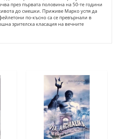
почва през първата половина на 50-те години
 живота до смешки. Приживе Марко успя да
и фейлетони по-късно са се превърнали в
ошна зрителска класация на вечните