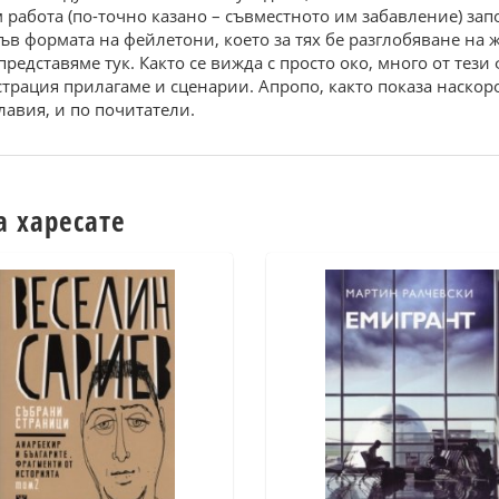
м работа (по-точно казано – съвместното им забавление) за
ъв формата на фейлетони, което за тях бе разглобяване на
редставяме тук. Както се вижда с просто око, много от тез
рация прилагаме и сценарии. Апропо, както показа наскор
лавия, и по почитатели.
а харесате