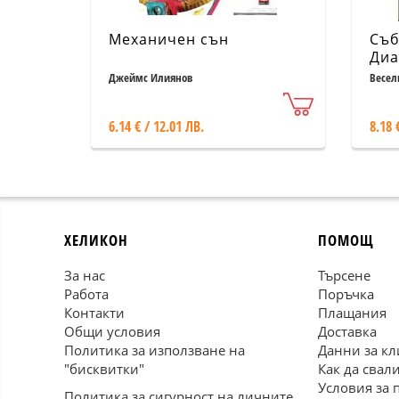
Механичен сън
Съб
Диа
Фра
Джеймс Илиянов
Весел
6.14 € / 12.01 ЛВ.
8.18 
ХЕЛИКОН
ПОМОЩ
За нас
Търсене
Работа
Поръчка
Контакти
Плащания
Общи условия
Доставка
Политика за използване на
Данни за кл
"бисквитки"
Как да свал
Условия за 
Политика за сигурност на личните