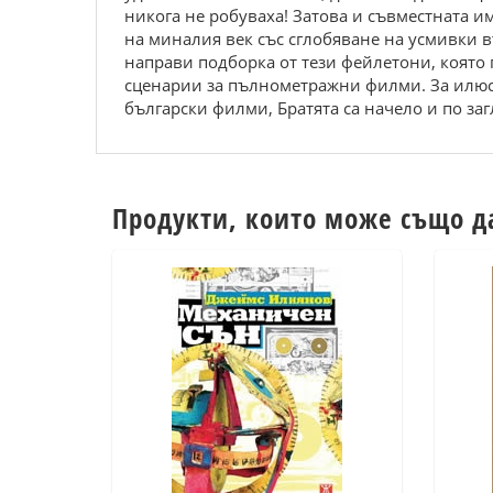
никога не робуваха! Затова и съвместната и
на миналия век със сглобяване на усмивки в
направи подборка от тези фейлетони, която п
сценарии за пълнометражни филми. За илюст
български филми, Братята са начело и по заг
Продукти, които може също д