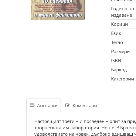
Година на
издаване
Корици
Език
Тегло
Размери
ISBN
Баркод
Категории
Анотация
Коментари
Настоящият трети – и последен – опит за пр
творческата им лаборатория. Но не е! Братят
удоволствието на човек, дълбоко вдишващ чи