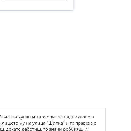
бъде тълкуван и като опит за надникване в
жилището му на улица "Шипка" и го правеха с
аш, докато работиш, то значи робуваш. И