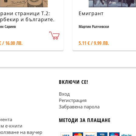
рани страници Т.2:
Емигрант
рбекир и българите.
гменти от историята
ин Сариев
Мартин Ралчевски
€ / 16.00 ЛВ.
5.11 € / 9.99 ЛВ.
ВКЛЮЧИ СЕ!
Вход
Регистрация
Забравена парола
иента
МЕТОДИ ЗА ПЛАЩАНЕ
им е-книги
ползване на ваучер