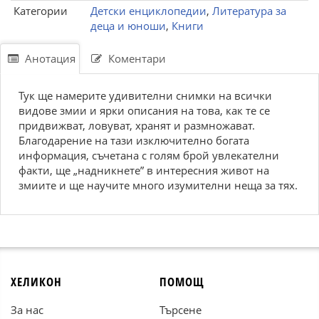
Категории
Детски енциклопедии
,
Литература за
деца и юноши
,
Книги
Анотация
Коментари
Тук ще намерите удивителни снимки на всички
видове змии и ярки описания на това, как те се
придвижват, ловуват, хранят и размножават.
Благодарение на тази изключително богата
информация, съчетана с голям брой увлекателни
факти, ще „надникнете” в интересния живот на
змиите и ще научите много изумителни неща за тях.
ХЕЛИКОН
ПОМОЩ
За нас
Търсене