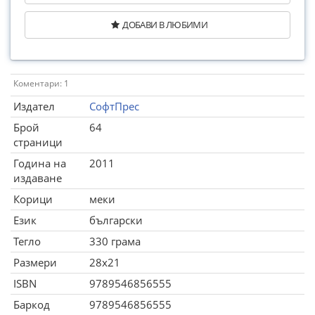
ДОБАВИ В ЛЮБИМИ
Коментари: 1
Издател
СофтПрес
Брой
64
страници
Година на
2011
издаване
Корици
меки
Език
български
Тегло
330 грама
Размери
28x21
ISBN
9789546856555
Баркод
9789546856555