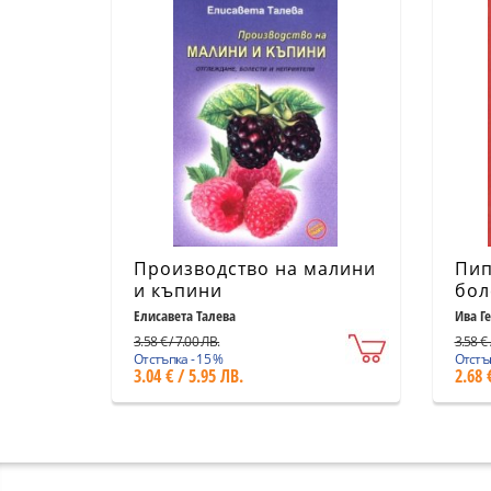
Производство на малини
Пип
и къпини
бол
Елисавета Талева
Ива Г
3.58 € / 7.00 ЛВ.
3.58 € 
Отстъпка - 15 %
Отстъп
3.04 € / 5.95 ЛВ.
2.68 