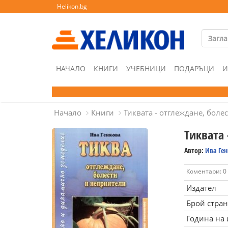
Helikon.bg
НАЧАЛО
КНИГИ
УЧЕБНИЦИ
ПОДАРЪЦИ
И
Начало
Книги
Тиквата - отглеждане, боле
Тиквата 
Автор:
Ива Ге
Коментари: 0
Издател
Брой стра
Година на