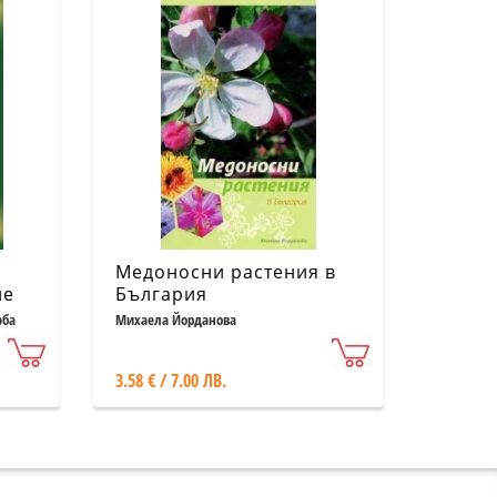
Медоносни растения в
не
България
юба
Михаела Йорданова
3.58 € / 7.00 ЛВ.