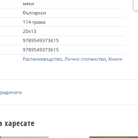
меки
български
114 грама
20x13
9789549373615
9789549373615
Растениевъдство
,
Лично стопанство
,
Книги
градината
а харесате