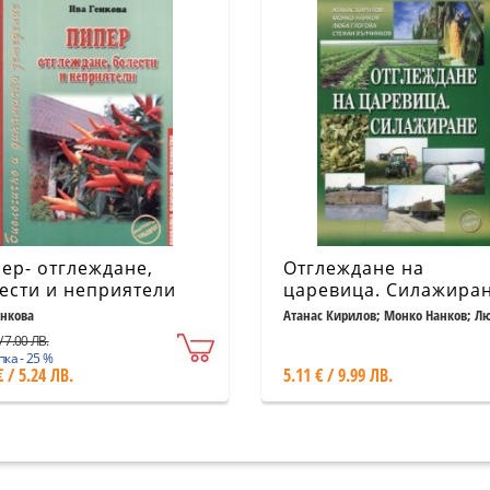
ер- отглеждане,
Отглеждане на
ести и неприятели
царевица. Силажира
енкова
Атанас Кирилов; Монко Нанков; Л
Глогова; Стефан Вълчинков
/ 7.00 ЛВ.
ка - 25 %
€ / 5.24 ЛВ.
5.11 € / 9.99 ЛВ.