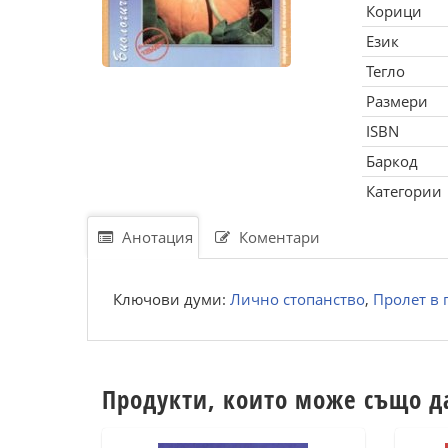
Корици
Език
Тегло
Размери
ISBN
Баркод
Категории
Анотация
Коментари
Ключови думи:
Лично стопанство
,
Пролет в 
Продукти, които може също д