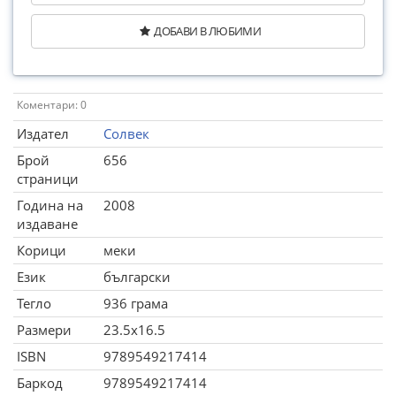
ДОБАВИ В ЛЮБИМИ
Коментари: 0
Издател
Солвек
Брой
656
страници
Година на
2008
издаване
Корици
меки
Език
български
Тегло
936 грама
Размери
23.5x16.5
ISBN
9789549217414
Баркод
9789549217414