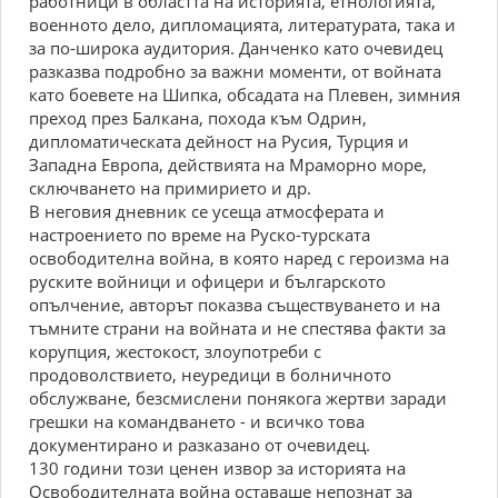
работници в областта на историята, етнологията,
военното дело, дипломацията, литературата, така и
за по-широка аудитория. Данченко като очевидец
разказва подробно за важни моменти, от войната
като боевете на Шипка, обсадата на Плевен, зимния
преход през Балкана, похода към Одрин,
дипломатическата дейност на Русия, Турция и
Западна Европа, действията на Мраморно море,
сключването на примирието и др.
В неговия дневник се усеща атмосферата и
настроението по време на Руско-турската
освободителна война, в която наред с героизма на
руските войници и офицери и българското
опълчение, авторът показва съществуването и на
тъмните страни на войната и не спестява факти за
корупция, жестокост, злоупотреби с
продоволствието, неуредици в болничното
обслужване, безсмислени понякога жертви заради
грешки на командването - и всичко това
документирано и разказано от очевидец.
130 години този ценен извор за историята на
Освободителната война оставаше непознат за