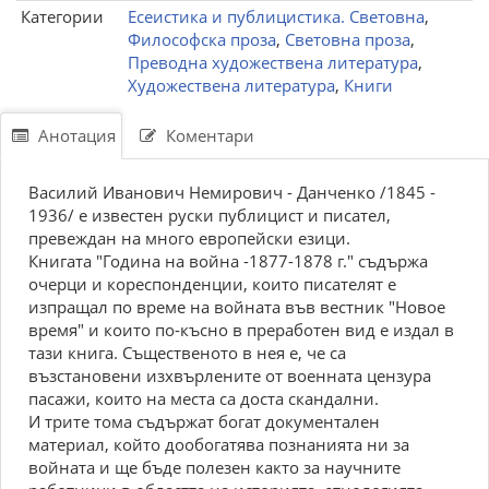
Категории
Есеистика и публицистика. Световна
,
Философска проза
,
Световна проза
,
Преводна художествена литература
,
Художествена литература
,
Книги
Анотация
Коментари
Василий Иванович Немирович - Данченко /1845 -
1936/ е известен руски публицист и писател,
превеждан на много европейски езици.
Книгата "Година на война -1877-1878 г." съдържа
очерци и кореспонденции, които писателят е
изпращал по време на войната във вестник "Новое
время" и които по-късно в преработен вид е издал в
тази книга. Същественото в нея е, че са
възстановени изхвърлените от военната цензура
пасажи, които на места са доста скандални.
И трите тома съдържат богат документален
материал, който дообогатява познанията ни за
войната и ще бъде полезен както за научните