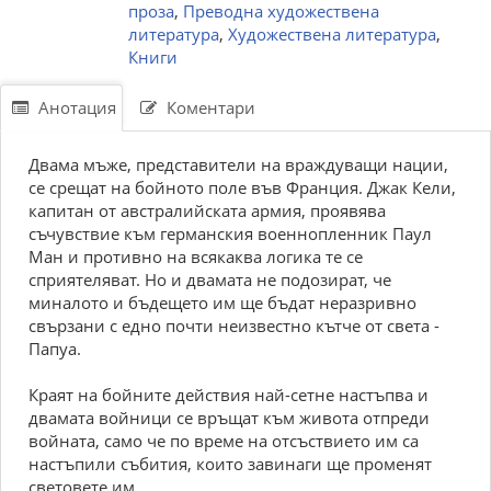
проза
,
Преводна художествена
литература
,
Художествена литература
,
Книги
Анотация
Коментари
Двама мъже, представители на враждуващи нации,
се срещат на бойното поле във Франция. Джак Кели,
капитан от австралийската армия, проявява
съчувствие към германския военнопленник Паул
Ман и противно на всякаква логика те се
сприятеляват. Но и двамата не подозират, че
миналото и бъдещето им ще бъдат неразривно
свързани с едно почти неизвестно кътче от света -
Папуа.
Краят на бойните действия най-сетне настъпва и
двамата войници се връщат към живота отпреди
войната, само че по време на отсъствието им са
настъпили събития, които завинаги ще променят
световете им.