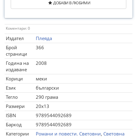
ДОБАВИ В ЛЮБИМИ
Коментари: 0
Издател
Плеяда
Брой
366
страници
Година на
2008
издаване
Корици
меки
Език
български
Тегло
290 грама
Размери
20x13
ISBN
9789544092689
Баркод
9789544092689
Категории
Романи и повести. Световни
,
Световна