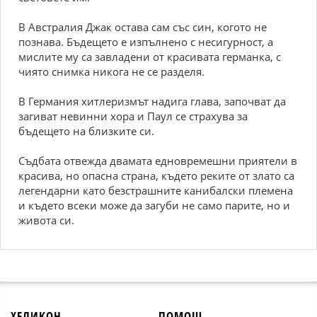
В Австралия Джак остава сам със син, когото не
познава. Бъдещето е изпълнено с несигурност, а
мислите му са завладени от красивата германка, с
чиято снимка никога не се разделя.
В Германия хитлеризмът надига глава, започват да
загиват невинни хора и Паул се страхува за
бъдещето на близките си.
Съдбата отвежда двамата едновремешни приятели в
красива, но опасна страна, където реките от злато са
легендарни като безстрашните канибалски племена
и където всеки може да загуби не само парите, но и
живота си.
ХЕЛИКОН
ПОМОЩ