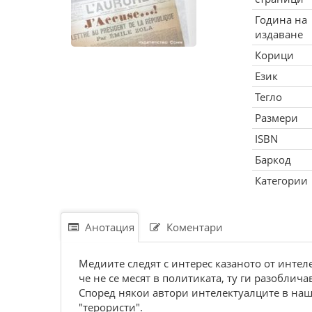
Година на
издаване
Корици
Език
Тегло
Размери
ISBN
Баркод
Категории
Анотация
Коментари
Медиите следят с интерес казаното от интел
че не се месят в политиката, ту ги разоблича
Според някои автори интелектуалците в наши
"терористи".