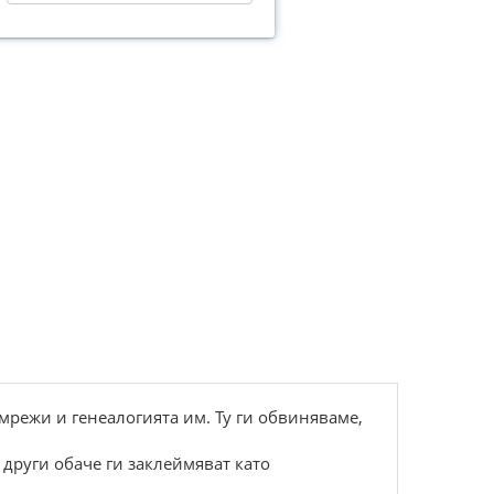
 мрежи и генеалогията им. Ту ги обвиняваме,
други обаче ги заклеймяват като