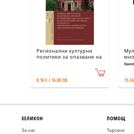
Регионални културни
Мул
политики за опазване на
мно
книжовно-
Краси
документалното
наследство в
8.18 € / 16.00 ЛВ.
15.34
институциите на паметта
- библиотеки, архиви,
музеи (Кюстендилски сбо
ХЕЛИКОН
ПОМОЩ
За нас
Търсене