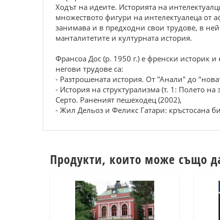
Ходът на идеите. Историята на интелектуалци
множеството фигури на интелектуалеца от аф
занимава и в предходни свои трудове, в ней
манталитетите и културната история.
Франсоа Дос (р. 1950 г.) е френски историк 
негови трудове са:
- Разтрошената история. От "Анали" до "новат
- История на структурализма (т. 1: Полето на
Серто. Раненият пешеходец (2002),
- Жил Дельоз и Феликс Гатари: кръстосана би
Продукти, които може също д