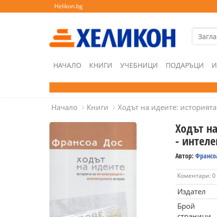
Helikon.bg
НАЧАЛО
КНИГИ
УЧЕБНИЦИ
ПОДАРЪЦИ
И
Начало
Книги
Ходът на идеите: историята
Ходът н
- интел
Автор:
Франсо
Коментари: 0
Издател
Брой
страници