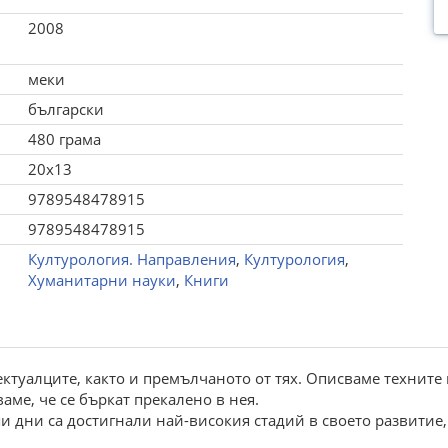
2008
меки
български
480 грама
20x13
9789548478915
9789548478915
Културология. Направления
,
Културология
,
Хуманитарни науки
,
Книги
ектуалците, както и премълчаното от тях. Описваме техните
ваме, че се бъркат прекалено в нея.
 дни са достигнали най-високия стадий в своето развитие, 