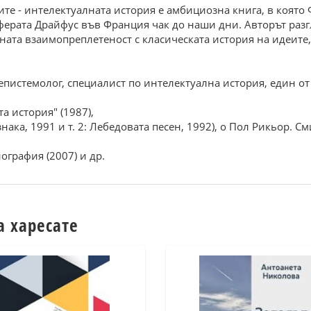
те - интелектуалната история е амбициозна книга, в която 
ерата Драйфус във Франция чак до наши дни. Авторът разгл
ната взаимопреплетеност с класическата история на идеите
и епистемолог, специалист по интелектуална история, един от
а история" (1987),
 знака, 1991 и т. 2: Лебедовата песен, 1992), o Пол Рикьор. 
ография (2007) и др.
а харесате