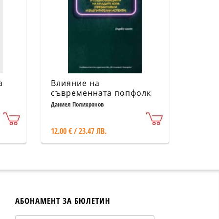
а
Влияние на
съвременната попфолк
музика върху
Даниел Полихронов
възпитанието и
социализацията на
12.00 € / 23.47 ЛВ.
младите хора
(Превантивни и
възпитателни аспекти) Ч.
1
АБОНАМЕНТ ЗА БЮЛЕТИН