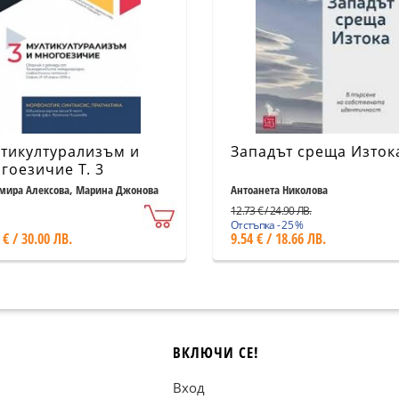
тикултурализъм и
Западът среща Изток
гоезичие T. 3
мира Алексова, Марина Джонова
Антоанета Николова
12.73 € / 24.90 ЛВ.
Отстъпка - 25 %
 € / 30.00 ЛВ.
9.54 € / 18.66 ЛВ.
ВКЛЮЧИ СЕ!
Вход