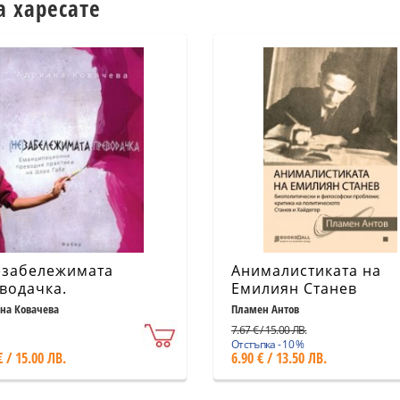
а харесате
)забележимата
Анималистиката на
водачка.
Емилиян Станев
нципационни
на Ковачева
Пламен Антов
водни практики на
7.67 € / 15.00 ЛВ.
а Габе
Отстъпка - 10 %
€ / 15.00 ЛВ.
6.90 € / 13.50 ЛВ.