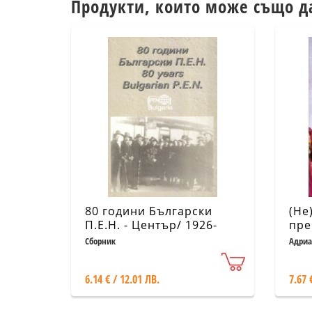
Продукти, които може също д
80 години Български
(Не
П.Е.Н. - Център/ 1926-
пре
2006
Ема
Сборник
Адриа
пре
Дор
6.14 € / 12.01 ЛВ.
7.67 