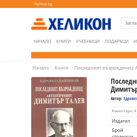
Helikon.bg
НАЧАЛО
КНИГИ
УЧЕБНИЦИ
ПОДАРЪЦИ
И
Начало
Книги
Последният възрожденец: 
Последн
Димитър
Автор:
Здравк
Коментари: 4
Издател
Брой
страници