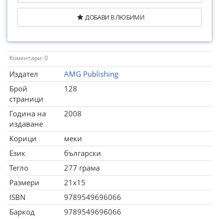
ДОБАВИ В ЛЮБИМИ
Коментари: 0
Издател
AMG Publishing
Брой
128
страници
Година на
2008
издаване
Корици
меки
Език
български
Тегло
277 грама
Размери
21x15
ISBN
9789549696066
Баркод
9789549696066