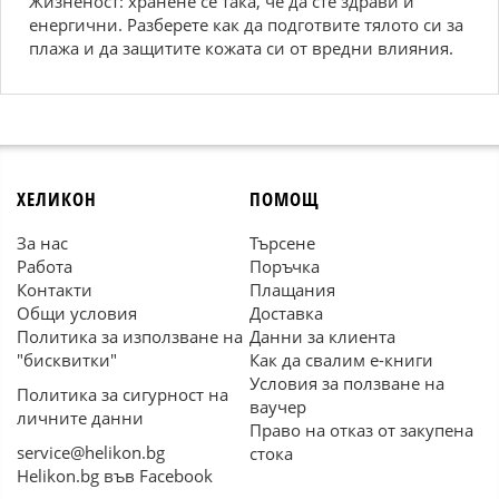
Жизненост: хранене се така, че да сте здрави и
енергични. Разберете как да подготвите тялото си за
плажа и да защитите кожата си от вредни влияния.
ХЕЛИКОН
ПОМОЩ
За нас
Търсене
Работа
Поръчка
Контакти
Плащания
Общи условия
Доставка
Политика за използване на
Данни за клиента
"бисквитки"
Как да свалим е-книги
Условия за ползване на
Политика за сигурност на
ваучер
личните данни
Право на отказ от закупена
service@helikon.bg
стока
Helikon.bg във Facebook