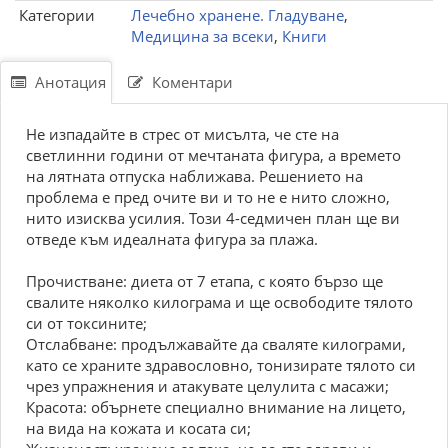
Категории
Лечебно хранене. Гладуване
,
Медицина за всеки
,
Книги
Анотация
Коментари
Не изпадайте в стрес от мисълта, че сте на
светлинни години от мечтаната фигура, а времето
на лятната отпуска наближава. Решението на
проблема е пред очите ви и то не е нито сложно,
нито изисква усилия. Този 4-седмичен план ще ви
отведе към идеалната фигура за плажа.
Прочистване: диета от 7 етапа, с която бързо ще
свалите няколко килограма и ще освободите тялото
си от токсините;
Отслабване: продължавайте да сваляте килограми,
като се храните здравословно, тонизирате тялото си
чрез упражнения и атакувате целулита с масажи;
Красота: обърнете специално внимание на лицето,
на вида на кожата и косата си;