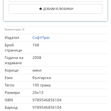
ДОБАВИ В ЛЮБИМИ
Коментари: 0
Издател
СофтПрес
Брой
168
страници
Година на
2008
издаване
Корици
меки
Език
български
Тегло
190 грама
Размери
20x13
ISBN
9789546856104
Баркод
9789546856104