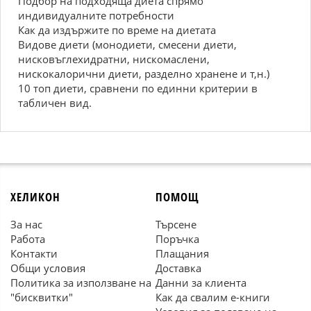
Подбор на подходяща диета спрямо
индивидуалните потребности
Как да издържите по време на диетата
Видове диети (монодиети, смесени диети,
нисковъглехидратни, нискомаслени,
нискокалорични диети, разделно хранене и т,н.)
10 топ диети, сравнени по единни критерии в
табличен вид.
ХЕЛИКОН
ПОМОЩ
За нас
Търсене
Работа
Поръчка
Контакти
Плащания
Общи условия
Доставка
Политика за използване на
Данни за клиента
"бисквитки"
Как да свалим е-книги