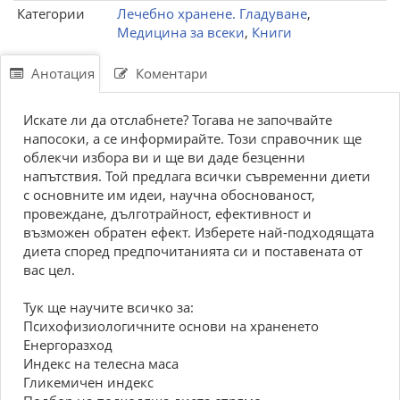
Категории
Лечебно хранене. Гладуване
,
Медицина за всеки
,
Книги
Анотация
Коментари
Искате ли да отслабнете? Тогава не започвайте
напосоки, а се информирайте. Този справочник ще
облекчи избора ви и ще ви даде безценни
напътствия. Той предлага всички съвременни диети
с основните им идеи, научна обоснованост,
провеждане, дълготрайност, ефективност и
възможен обратен ефект. Изберете най-подходящата
диета според предпочитанията си и поставената от
вас цел.
Тук ще научите всичко за:
Психофизиологичните основи на храненето
Енергоразход
Индекс на телесна маса
Гликемичен индекс