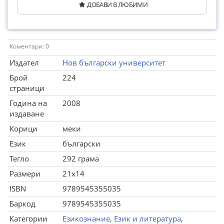
ДОБАВИ В ЛЮБИМИ
Коментари: 0
Издател
Нов български университет
Брой
224
страници
Година на
2008
издаване
Корици
меки
Език
български
Тегло
292 грама
Размери
21x14
ISBN
9789545355035
Баркод
9789545355035
Категории
Езикознание
,
Език и литература
,