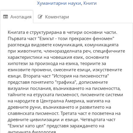
Хуманитарни науки
,
Книги
Анотация
Коментари
Книгата е структурирана в четири основни части.
Първата част "Езикът - този прекрасен феномен"
разглежда видовете комуникация, комуникацията
при животните, членоразделната реч, специфичните
характеристики на човешкия език, основните
хипотези за произхода на езика, теориите за
езиковите промени, смесените езици, изкуствените
езици. Втората част "История на писмеността"
представя понятието "графика", дописмените
визуални послания, възникването на писмеността,
тайните на етруската писменост, писмените системи
на народите в Централна Америка, магията на
древните руни, възникването и развитието на
славянската писменост. Третата част е посветена на
древните цивилизации и езици. Четвъртата част
"Езикът като цел" представя зараждането на
античната филология.