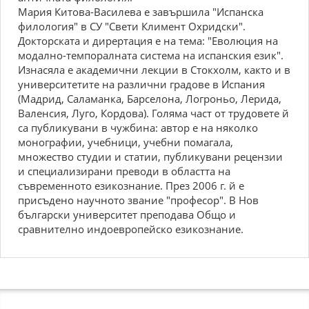
Мария Китова-Василева е завършила "Испанска
филология" в СУ "Свети Климент Охридски".
Докторската и дирертация е на тема: "Еволюция на
модално-темпоралната система на испанския език".
Изнасяла е академични лекции в Стокхолм, както и в
университетите на различни градове в Испания
(Мадрид, Саламанка, Барселона, Логроньо, Лерида,
Валенсия, Луго, Кордова). Голяма част от трудовете й
са публикувани в чужбина: автор е на няколко
монографии, учебници, учебни помагала,
множество студии и статии, публикувани рецензии
и специализирани преводи в областта на
съвременното езикознание. През 2006 г. й е
присъдено научното звание "професор". В Нов
български университет преподава Общо и
сравнително индоевропейско езикознание.