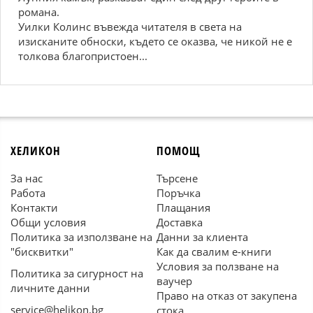
романа.
Уилки Колинс въвежда читателя в света на
изисканите обноски, където се оказва, че никой не е
толкова благопристоен...
ХЕЛИКОН
ПОМОЩ
За нас
Търсене
Работа
Поръчка
Контакти
Плащания
Общи условия
Доставка
Политика за използване на
Данни за клиента
"бисквитки"
Как да свалим е-книги
Условия за ползване на
Политика за сигурност на
ваучер
личните данни
Право на отказ от закупена
service@helikon.bg
стока