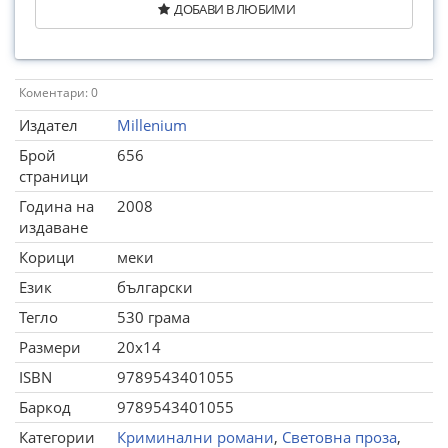
ДОБАВИ В ЛЮБИМИ
Коментари: 0
Издател
Millenium
Брой
656
страници
Година на
2008
издаване
Корици
меки
Език
български
Тегло
530 грама
Размери
20x14
ISBN
9789543401055
Баркод
9789543401055
Категории
Криминални романи
,
Световна проза
,