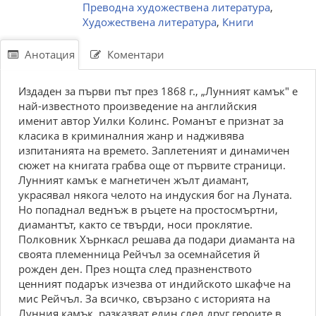
Преводна художествена литература
,
Художествена литература
,
Книги
Анотация
Коментари
Издаден за първи път през 1868 г., „Лунният камък" е
най-известното произведение на английския
именит автор Уилки Колинс. Романът е признат за
класика в криминалния жанр и надживява
изпитанията на времето. Заплетеният и динамичен
сюжет на книгата грабва още от първите страници.
Лунният камък е магнетичен жълт диамант,
украсявал някога челото на индуския бог на Луната.
Но попаднал веднъж в ръцете на простосмъртни,
диамантът, както се твърди, носи проклятие.
Полковник Хърнкасл решава да подари диаманта на
своята племенница Рейчъл за осемнайсетия й
рожден ден. През нощта след празненството
ценният подарък изчезва от индийското шкафче на
мис Рейчъл. За всичко, свързано с историята на
Лунния камък, разказват един след друг героите в