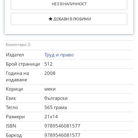
НЕ Е В НАЛИЧНОСТ
ДОБАВИ В ЛЮБИМИ
Коментари: 0
Издател
Труд и право
Брой страници
512
Година на
2008
издаване
Корици
меки
Език
български
Тегло
565 грама
Размери
21x14
ISBN
9789546081577
Баркод
9789546081577