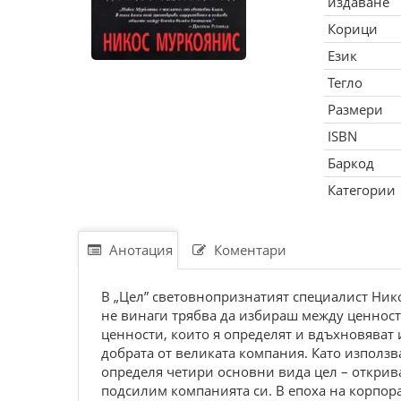
издаване
Корици
Език
Тегло
Размери
ISBN
Баркод
Категории
Анотация
Коментари
В „Цел” световнопризнатият специалист Нико
не винаги трябва да избираш между ценности
ценности, които я определят и вдъхновяват и
добрата от великата компания. Като изпол
определя четири основни вида цел – открива
подсилим компанията си. В епоха на корпора