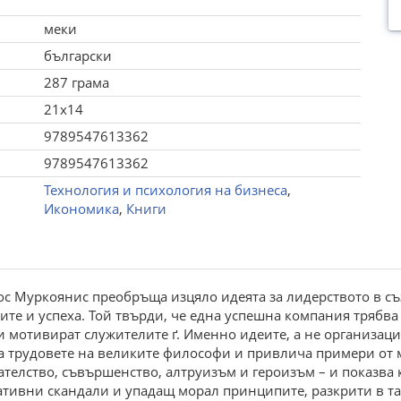
меки
български
287 грама
21x14
9789547613362
9789547613362
Технология и психология на бизнеса
,
Икономика
,
Книги
с Муркоянис преобръща изцяло идеята за лидерството в съз
те и успеха. Той твърди, че една успешна компания трябва 
 мотивират служителите ґ. Именно идеите, а не организацият
зва трудовете на великите философи и привлича примери о
телство, съвършенство, алтруизъм и героизъм – и показва к
тивни скандали и упадащ морал принципите, разкрити в таз