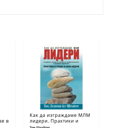
Как да изграждаме МЛМ
ве в
лидери. Практики и
е
уроци за МЛМ лидери
Том Шрайтер