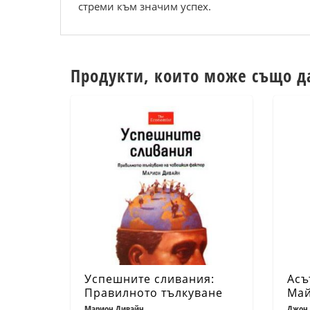
стреми към значим успех.
Продукти, които може също д
Успешните сливания:
Асъ
Правилното тълкуване
Май
на човешкия фактор
нап
Марион Дивайн
Джон