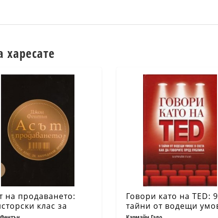
а харесате
т на продаването:
Говори като на TED: 9
сторски клас за
тайни от водещи умо
реднали продавачи
света как да говорит
 Фентън
Кармайн Гало