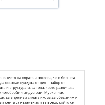
нанието на хората и показва, че в бизнеса
да осъзнае нуждата от цел – набор от
а и структурата, са това, което различава
т многобройни индустрии, Муркоянис
ак да впрегнем силата им, за да обединим и
и книга са незаменими за всеки, който се