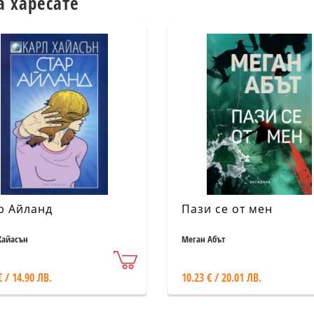
а харесате
р Айланд
Пази се от мен
Хайасън
Меган Абът
€ / 14.90 ЛВ.
10.23 € / 20.01 ЛВ.