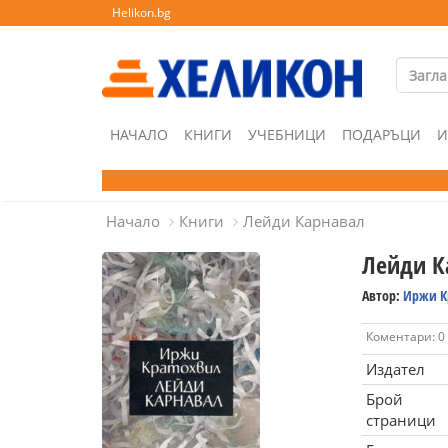
Helikon.bg
НАЧАЛО
КНИГИ
УЧЕБНИЦИ
ПОДАРЪЦИ
И
Начало
Книги
Лейди Карнавал
Лейди К
Автор:
Иржи К
Коментари: 0
Издател
Брой
страници