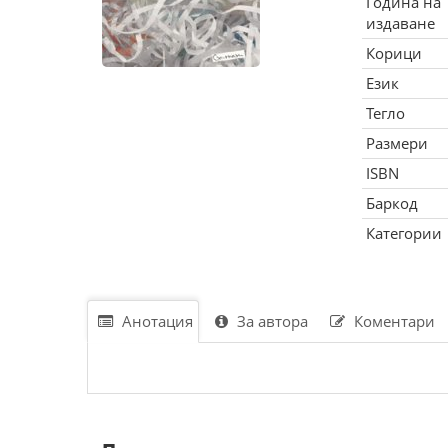
Година на
издаване
Корици
Език
Тегло
Размери
ISBN
Баркод
Категории
Анотация
За автора
Коментари