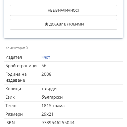
НЕ Е В НАЛИЧНОСТ
ДОБАВИ В ЛЮБИМИ
Коментари: 0
Издател
Фют
Брой страници
56
Година на
2008
издаване
Корици
твърди
Език
български
Тегло
1815 грама
Размери
29x21
ISBN
9789546255044