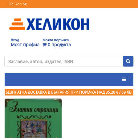
Helikon.bg
Вход
Моята поръчка
Моят профил
0 продукта
БЕЗПЛАТНА ДОСТАВКА В БЪЛГАРИЯ ПРИ ПОРЪЧКА
НАД 35.28 € / 69 ЛВ.