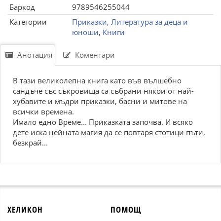
Баркод
9789546255044
Категории
Приказки
,
Литература за деца и
юноши
,
Книги
Анотация
Коментари
В тази великолепна книга като във вълшебно
сандъче със съкровища са събрани някои от най-
хубавите и мъдри приказки, басни и митове на
всички времена.
Имало едно Време... Приказката започва. И всяко
дете иска нейната магия да се повтаря стотици пъти,
безкрай...
ХЕЛИКОН
ПОМОЩ