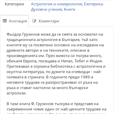
Категории
Астрология и номерология
,
Езотерика.
Духовни учения
,
Книги
Анотация
Коментари
Фьодор Грузинов може да се смята за основател на
традиционната астрология в България, тъй като
книгите му са посветени основно на изследване на
древните автори и на техниките, описани в
произведенията им. През живота си пътува много,
обикаля Европа, посещава и Непал, Тибет и Индия.
Притежавал е огромна библиотека с астрологична и
окултна литература, по думите на очевидци - най-
голямата в страната. В годините преди 1989-а
неговите трудове се разпространяват от ръка на
ръка и стават настолни за много български
астролози.
В тази книга Ф. Грузинов тълкува и представя на
съвременния човек един от най-ценните трудове на