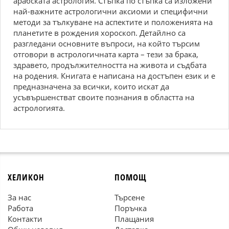
арабската астрология. Стъпка по стъпка са изложени
най-важните астрологични аксиоми и специфични
методи за тълкуване на аспектите и положенията на
планетите в рождения хороскоп. Детайлно са
разгледани основните въпроси, на който търсим
отговори в астрологичната карта – тези за брака,
здравето, продължителността на живота и съдбата
на родения. Книгата е написана на достъпен език и е
предназначена за всички, които искат да
усъвършенстват своите познания в областта на
астрологията.
ХЕЛИКОН
ПОМОЩ
За нас
Търсене
Работа
Поръчка
Контакти
Плащания