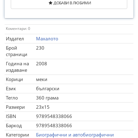
ДОБАВИ В ЛЮБИМИ
Коментари: 0
Издател
Махалото
Брой
230
страници
Година на
2008
издаване
Корици
меки
Език
български
Тегло
360 грама
Размери
23x15
ISBN
9789548338066
Баркод
9789548338066
Категории
Биографични и автобиографични