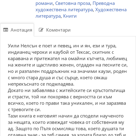
романи
,
Световна проза
,
Преводна
художествена литература
,
Художествена
литература
,
Книги
Анотация
Коментари
Уили Нелсън е поет и певец, ин и ян, ези и тура,
индианец чероки и каубой от Тексас, скитник с
каравана и притежател на омайни кътчета, любимец
на жените и щастливо женен, отдаден на песните си,
но и разпален поддръжник на значими каузи, роден
с много стара душа и със сърце, което сякаш
непрекъснато се подмладява.
Докато ни забавлява с житейските си кръстопътища
и страсти, той ни покорява с верността си към
всичко, което го прави така уникален, и ни заразява
с тревогите си.
Тази книга е неговият начин да сподели наученото
за нещата, които извеждат човека от собствения му
ад. Защото по Пътя осмисляш това, което душата ти
отдавна знае - за теб самия, за хората близо до теб и