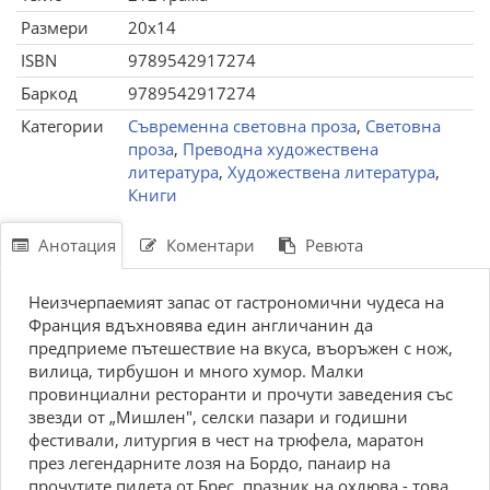
Размери
20x14
ISBN
9789542917274
Баркод
9789542917274
Категории
Съвременна световна проза
,
Световна
проза
,
Преводна художествена
литература
,
Художествена литература
,
Книги
Анотация
Коментари
Ревюта
Неизчерпаемият запас от гастрономични чудеса на
Франция вдъхновява един англичанин да
предприеме пътешествие на вкуса, въоръжен с нож,
вилица, тирбушон и много хумор. Малки
провинциални ресторанти и прочути заведения със
звезди от „Мишлен", селски пазари и годишни
фестивали, литургия в чест на трюфела, маратон
през легендарните лозя на Бордо, панаир на
прочутите пилета от Брес, празник на охлюва - това