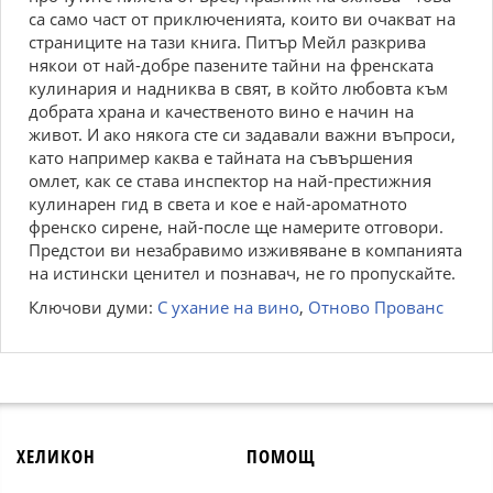
са само част от приключенията, които ви очакват на
страниците на тази книга. Питър Мейл разкрива
някои от най-добре пазените тайни на френската
кулинария и надниква в свят, в който любовта към
добрата храна и качественото вино е начин на
живот. И ако някога сте си задавали важни въпроси,
като например каква е тайната на съвършения
омлет, как се става инспектор на най-престижния
кулинарен гид в света и кое е най-ароматното
френско сирене, най-после ще намерите отговори.
Предстои ви незабравимо изживяване в компанията
на истински ценител и познавач, не го пропускайте.
Ключови думи:
С ухание на вино
,
Отново Прованс
ХЕЛИКОН
ПОМОЩ