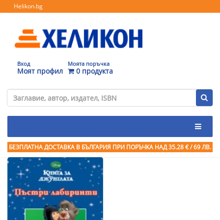
Helikon.bg
Вход
Моята поръчка
Моят профил
0 продукта
БЕЗПЛАТНА ДОСТАВКА В БЪЛГАРИЯ ПРИ ПОРЪЧКА
НАД 35.28 € / 69 ЛВ.