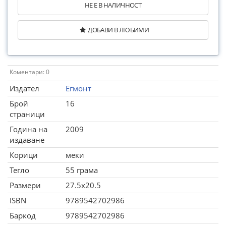
НЕ Е В НАЛИЧНОСТ
ДОБАВИ В ЛЮБИМИ
Коментари: 0
Издател
Егмонт
Брой
16
страници
Година на
2009
издаване
Корици
меки
Тегло
55 грама
Размери
27.5x20.5
ISBN
9789542702986
Баркод
9789542702986