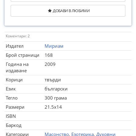
ДОБАВИ В ЛЮБИМИ
Коментари: 2
Издател
Мириам
Брой страници
168
Година на
2009
издаване
Корици
твърди
Език
български
Тегло
300 грама
Размери
21.5x14
ISBN
Баркод
Категории
Масонство
,
Езотерика. Духовни