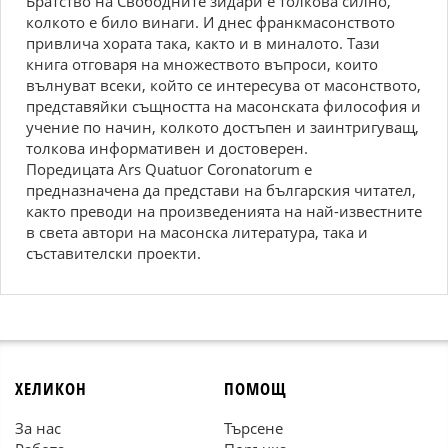
Братство на Свободните зидари е толкова силно,
колкото е било винаги. И днес франкмасонството
привлича хората така, както и в миналото. Тази
книга отговаря на множеството въпроси, които
вълнуват всеки, който се интересува от масонството,
представяйки същността на масонската философия и
учение по начин, колкото достъпен и заинтригуващ,
толкова информативен и достоверен.
Поредицата Аrs Quatuor Coronatorum е
предназначена да представи на българския читател,
както преводи на произведенията на най-известните
в света автори на масонска литература, така и
съставителски проекти.
ХЕЛИКОН
ПОМОЩ
За нас
Търсене