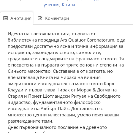
учения
,
Книги
Анотация
Коментари
Идеята на настоящата книга, първата от
библиотечна поредица Аrs Quatuor Coronatorum, е да
предостави достатъчно ясна и точна информация за
историята, законодателството, символите,
традициите и ландмарките на франкмасонството. Тя
е посветена на първата от трите основни степени на
Синьото масонство. Съставена е от кратката, но
впечатляваща Книга на Чирака на видния
американски изследовател на масонството Карл
Клауди и първа глава Чирак от Морал & Догма на
Стария и Приет Шотландски Ритуал на Свободното
Зидарство, фундаменталното философско
изследване на Албърт Пайк. Допълнена е с
множество ценни илюстрации, умело поясняващи
разглежданите теми.
Днес първоначалното послание на древното