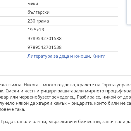
меки
български
230 грама
19.5x13
9789542701538
9789542701538
Литература за деца и юноши
,
Книги
ила тъмна. Някога – много отдавна, кралете на Гората управ
ак. Смели и честни рицари защитавали мирното процъфтява
рвар или червенобузест земеделец. Разбира се, никой от до
случело някой да хвърли камък – рицарите, които били не с
повече така.
 Града станали алчни, мързеливи и безчестни, започнали да 