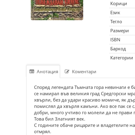
Корици
Език
Тегло
Размери
ISBN
Баркод
Категории
Анотация
Коментари
Според легендата Тъмната гора невинаги е б
се намирал във великия град Средгорски мр
хвърли, без да удари красиво момиче, як дъ
помислял да хвърля камъни. Ако все пак се 
добри, много учтиво го молели да не прави 
Това бил Златният век.
С годините обаче рицарите и владетелите на
отмрял.