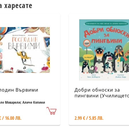
а харесате
подин Вървими
Добри обноски за
пингвини (Училищет
мис Моли за добри
ле Моварели; Аличе Копини
обноски)
€ / 16.00 ЛВ.
2.99 € / 5.85 ЛВ.