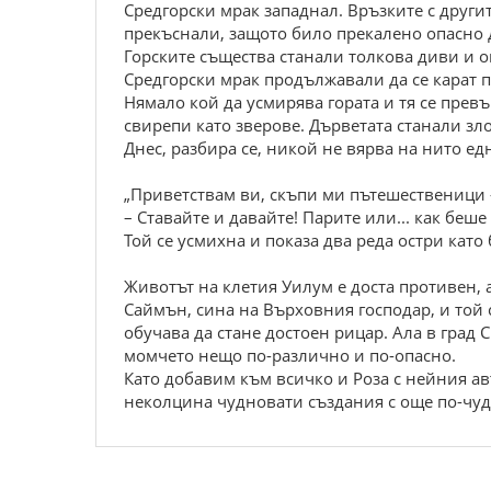
Средгорски мрак западнал. Връзките с други
прекъснали, защото било прекалено опасно д
Горските същества станали толкова диви и о
Средгорски мрак продължавали да се карат п
Нямало кой да усмирява гората и тя се прев
свирепи като зверове. Дърветата станали злоб
Днес, разбира се, никой не вярва на нито едн
„Приветствам ви, скъпи ми пътешественици 
– Ставайте и давайте! Парите или... как беше се
Той се усмихна и показа два реда остри като
Животът на клетия Уилум е доста противен, 
Саймън, сина на Върховния господар, и той 
обучава да стане достоен рицар. Ала в град 
момчето нещо по-различно и по-опасно.
Като добавим към всичко и Роза с нейния а
неколцина чудновати създания с още по-чуд