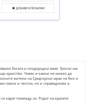
ДОБАВИ В ЛЮБИМИ
лявали богата и плодородна земя. Тронът им
що кралство. Човек и камък не можел да
волните жители на Средгорски мрак не бил и
амо смели и честни, но и справедливи и
се карат помежду си. Родът на кралете