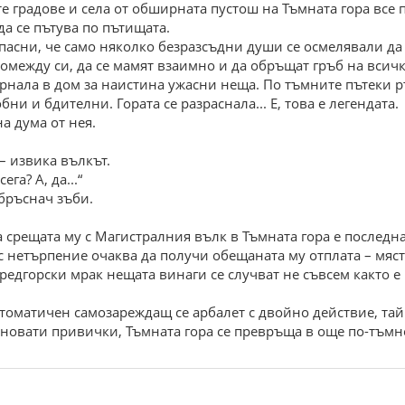
те градове и села от обширната пустош на Тъмната гора все
а се пътува по пътищата.
пасни, че само няколко безразсъдни души се осмелявали да 
омежду си, да се мамят взаимно и да обръщат гръб на всичко
ърнала в дом за наистина ужасни неща. По тъмните пътеки 
ни и бдителни. Гората се разраснала... Е, това е легендата.
а дума от нея.
– извика вълкът.
га? А, да...“
 бръснач зъби.
а срещата му с Магистралния вълк в Тъмната гора е последна
с нетърпение очаква да получи обещаната му отплата – мяст
Средгорски мрак нещата винаги се случват не съвсем както е
втоматичен самозареждащ се арбалет с двойно действие, та
новати привички, Тъмната гора се превръща в още по-тъмно