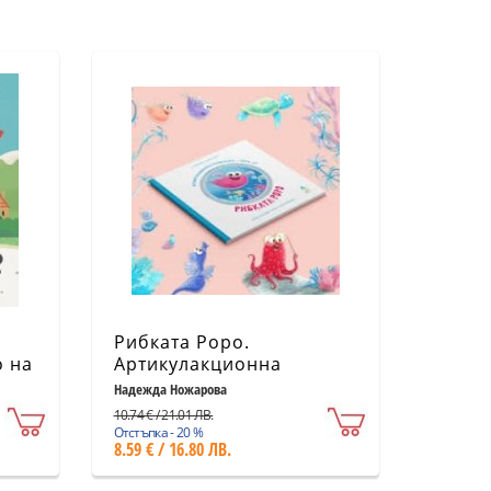
Рибката Роро.
о на
Артикулакционна
приказка - звук "Р"
Надежда Ножарова
10.74 € / 21.01 ЛВ.
Отстъпка - 20 %
8.59 € / 16.80 ЛВ.