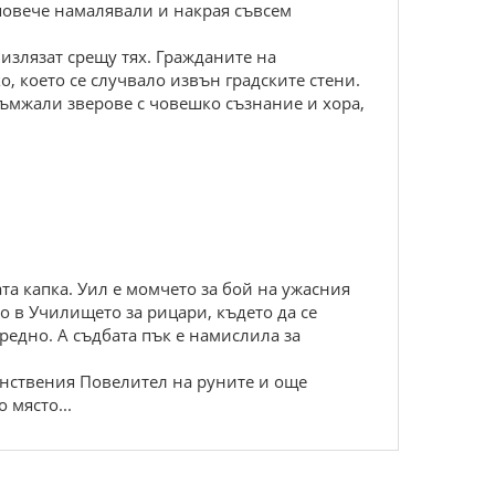
 повече намалявали и накрая съвсем
излязат срещу тях. Гражданите на
, което се случвало извън градските стени.
ръмжали зверове с човешко съзнание и хора,
та капка. Уил е момчето за бой на ужасния
о в Училището за рицари, където да се
 редно. А съдбата пък е намислила за
йнствения Повелител на руните и още
 място...