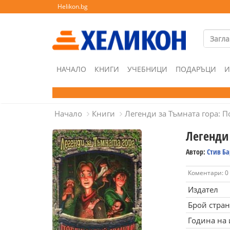
Helikon.bg
НАЧАЛО
КНИГИ
УЧЕБНИЦИ
ПОДАРЪЦИ
И
Начало
Книги
Легенди за Тъмната гора: 
Легенди
Автор:
Стив Ба
Коментари: 0
Издател
Брой стра
Година на