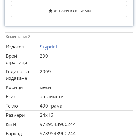
ДОБАВИ В ЛЮБИМИ
Коментари: 2
Издател
Skyprint
Брой
290
страници
Година на
2009
издаване
Корици
меки
Език
английски
Тегло
490 грама
Размери
24x16
ISBN
9789543900244
Баркод
9789543900244