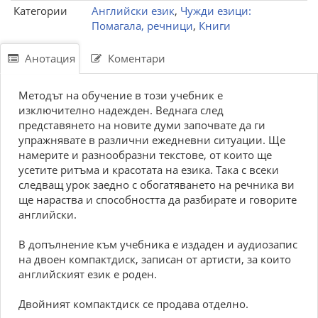
Категории
Английски език
,
Чужди езици:
Помагала, речници
,
Книги
Анотация
Коментари
Методът на обучение в този учебник е
изключително надежден. Веднага след
представянето на новите думи започвате да ги
упражнявате в различни ежедневни ситуации. Ще
намерите и разнообразни текстове, от които ще
усетите ритъма и красотата на езика. Така с всеки
следващ урок заедно с обогатяването на речника ви
ще нараства и способността да разбирате и говорите
английски.
В допълнение към учебника е издаден и аудиозапис
на двоен компактдиск, записан от артисти, за които
английският език е роден.
Двойният компактдиск се продава отделно.