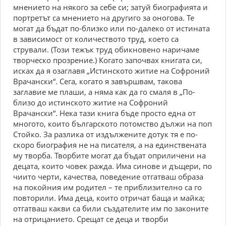
мнението на някого за себе си; затуй биографията и
портретът са мнението на другиго за оногова. Те
могат да бъдат по-близко или по-далеко от истината
в зависимост от количеството труд, което са
стрували. (Този тежък труд обикновено наричаме
творческо прозрение.) Когато започвах книгата си,
исках да я озаглавя „Истинското житие на Софроний
Врачански“. Сега, когато я завършвам, такова
заглавие ме плаши, а няма как да го смаля в „По-
близо до истинското житие на Софроний
Врачански“. Нека тази книга бъде просто една от
многото, които българското потомство дължи на поп
Стойко. За разлика от издължените дотук тя е по-
скоро биография не на писателя, а на единствената
му творба. Творбите могат да бъдат оприличени на
децата, които човек ражда. Има синове и дъщери, по
чиито черти, качества, поведение отгатваш образа
на покойния им родител – те приблизително са го
повторили. Има деца, които отричат баща и майка;
отгатваш какви са били създателите им по законите
на отрицанието. Срещат се деца и творби