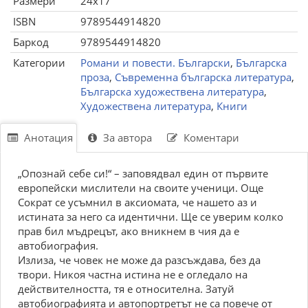
Размери
24x17
ISBN
9789544914820
Баркод
9789544914820
Категории
Романи и повести. Български
,
Българска
проза
,
Съвременна българска литература
,
Българска художествена литература
,
Художествена литература
,
Книги
Анотация
За автора
Коментари
„Опознай себе си!“ – заповядвал един от първите
европейски мислители на своите ученици. Още
Сократ се усъмнил в аксиомата, че нашето аз и
истината за него са идентични. Ще се уверим колко
прав бил мъдрецът, ако вникнем в чия да е
автобиография.
Излиза, че човек не може да разсъждава, без да
твори. Никоя частна истина не е огледало на
действителността, тя е относителна. Затуй
автобиографията и автопортретът не са повече от