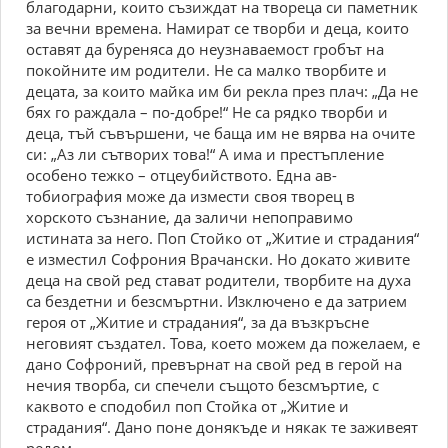
благодарни, които съзиждат на твореца си паметник
за вечни времена. Намират се творби и деца, които
оставят да буреняса до неузнаваемост гробът на
покойните им родители. Не са малко творбите и
децата, за които майка им би рекла през плач: „Да не
бях го раждала – по-добре!“ Не са рядко творби и
деца, тъй съвършени, че баща им не вярва на очите
си: „Аз ли сътворих това!“ А има и престъпление
особено тежко – отцеубийството. Една ав-
тобиография може да измести своя творец в
хорското съзнание, да заличи непоправимо
истината за него. Поп Стойко от „Житие и страдания“
е изместил Софрония Врачански. Но докато живите
деца на свой ред стават родители, творбите на духа
са бездетни и безсмъртни. Изключено е да затрием
героя от „Житие и страдания“, за да възкръсне
неговият създател. Това, което можем да пожелаем, е
дано Софроний, превърнат на свой ред в герой на
нечия творба, си спечели същото безсмъртие, с
каквото е сподобил поп Стойка от „Житие и
страдания“. Дано поне донякъде и някак те заживеят