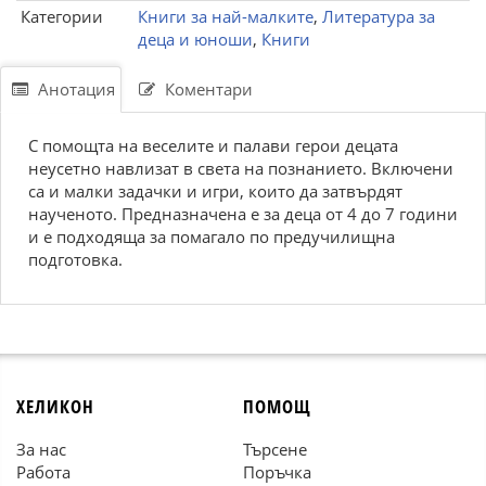
Категории
Книги за най-малките
,
Литература за
деца и юноши
,
Книги
Анотация
Коментари
С помощта на веселите и палави герои децата
неусетно навлизат в света на познанието. Включени
са и малки задачки и игри, които да затвърдят
наученото. Предназначена е за деца от 4 до 7 години
и е подходяща за помагало по предучилищна
подготовка.
ХЕЛИКОН
ПОМОЩ
За нас
Търсене
Работа
Поръчка