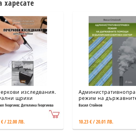
а харесате
еркови изследвания.
Административнопра
уални щрихи
режим на държавнит
помощи в български
л Георгиев; Детелина Георгиева
Васил Стойнов
енергиен сектор
 € / 22.00 ЛВ.
10.23 € / 20.01 ЛВ.