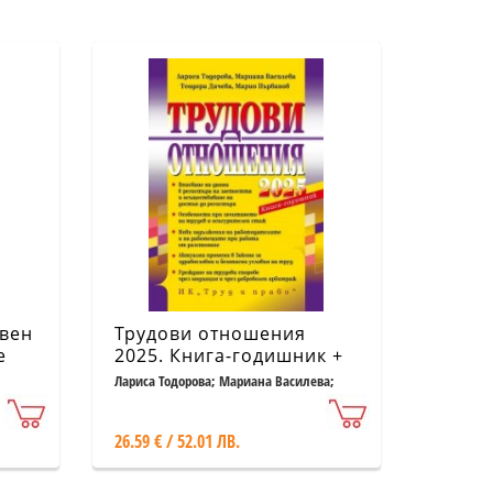
вен
Трудови отношения
е
2025. Книга-годишник +
я
достъп до
Лариса Тодорова; Мариана Василева;
Теодора Дичева; Марио Първанов
специализиран сайт
26.59 € / 52.01 ЛВ.