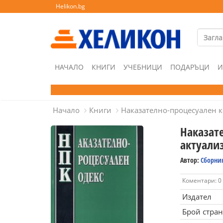
Helikon.bg
НАЧАЛО
КНИГИ
УЧЕБНИЦИ
ПОДАРЪЦИ
И
Начало
Книги
Наказателно-процесуален ко
Наказат
актуализ
Автор:
Сборни
Коментари: 0
Издател
Брой стра