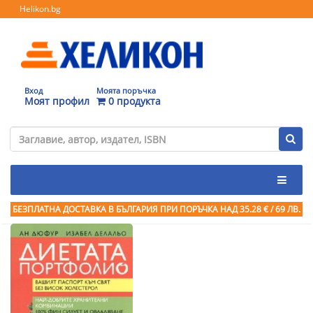
Helikon.bg
Вход
Моята поръчка
Моят профил
0 продукта
БЕЗПЛАТНА ДОСТАВКА В БЪЛГАРИЯ ПРИ ПОРЪЧКА
НАД 35.28 € / 69 ЛВ.