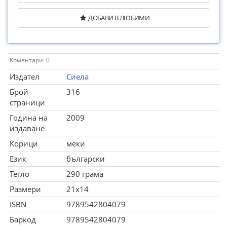
ДОБАВИ В ЛЮБИМИ
Коментари: 0
Издател
Сиела
Брой
316
страници
Година на
2009
издаване
Корици
меки
Език
български
Тегло
290 грама
Размери
21x14
ISBN
9789542804079
Баркод
9789542804079