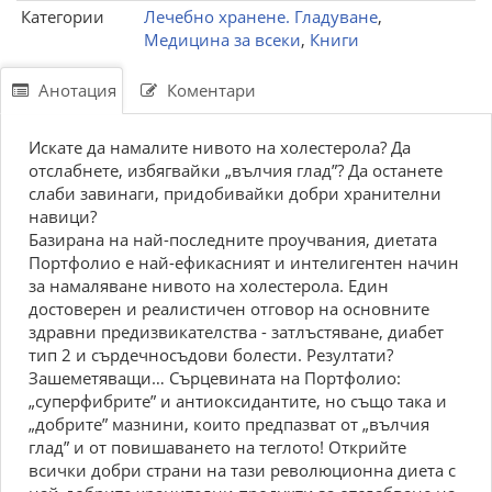
Категории
Лечебно хранене. Гладуване
,
Медицина за всеки
,
Книги
Анотация
Коментари
Искате да намалите нивото на холестерола? Да
отслабнете, избягвайки „вълчия глад”? Да останете
слаби завинаги, придобивайки добри хранителни
навици?
Базирана на най-последните проучвания, диетата
Портфолио е най-ефикасният и интелигентен начин
за намаляване нивото на холестерола. Един
достоверен и реалистичен отговор на основните
здравни предизвикателства - затлъстяване, диабет
тип 2 и сърдечносъдови болести. Резултати?
Зашеметяващи… Сърцевината на Портфолио:
„суперфибрите” и антиоксидантите, но също така и
„добрите” мазнини, които предпазват от „вълчия
глад” и от повишаването на теглото! Открийте
всички добри страни на тази революционна диета с