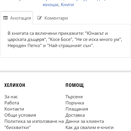
юноши
,
Книги
Анотация
Коментари
В книгата са включени приказките: "Юнакът и
царската дъщеря", "Косе Босе", "Не се иска много ум",
Нероден Петко" и "Най-страшният сън".
ХЕЛИКОН
ПОМОЩ
За нас
Търсене
Работа
Поръчка
Контакти
Плащания
Общи условия
Доставка
Политика за използване на
Данни за клиента
"бисквитки"
Как да свалим е-книги