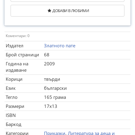
ДОБАВИ В ЛЮБИМИ
Коментари: 0
Издател
Златното пате
Брой страници
68
Година на
2009
издаване
Корици
твърди
Език
български
Тегло
165 грама
Размери
17x13
ISBN
Баркод
Категории
Приказки
,
Литература за деца и