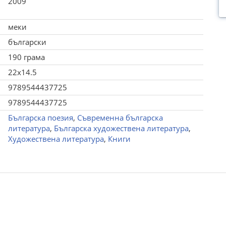
2009
меки
български
190 грама
22x14.5
9789544437725
9789544437725
Българска поезия
,
Съвременна българска
литература
,
Българска художествена литература
,
Художествена литература
,
Книги