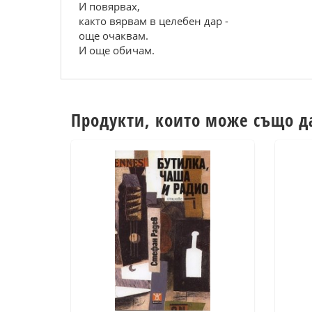
И повярвах,
както вярвам в целебен дар -
още очаквам.
И още обичам.
Продукти, които може също д