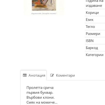
Година на
издаване
Корици
Език
Тегло
Размери
ISBN
Баркод
Категории
Анотация
Коментари
Пролетта срича
първия буквар.
Върбови клони.
Смях на момиче...