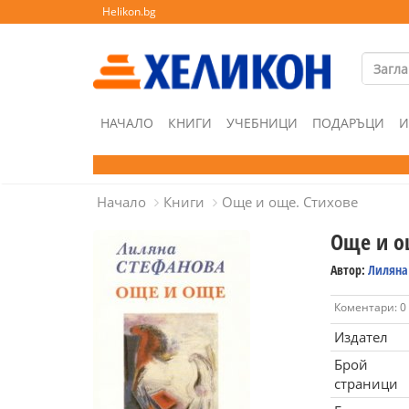
Helikon.bg
НАЧАЛО
КНИГИ
УЧЕБНИЦИ
ПОДАРЪЦИ
И
Начало
Книги
Още и още. Стихове
Още и о
Автор:
Лиляна
Коментари: 0
Издател
Брой
страници