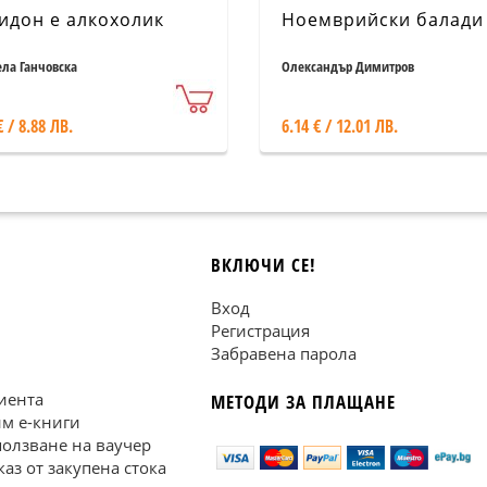
идон е алкохолик
Ноемврийски балади
ла Ганчовска
Олександър Димитров
€ / 8.88 ЛВ.
6.14 € / 12.01 ЛВ.
ВКЛЮЧИ СЕ!
Вход
Регистрация
Забравена парола
иента
МЕТОДИ ЗА ПЛАЩАНЕ
им е-книги
ползване на ваучер
каз от закупена стока