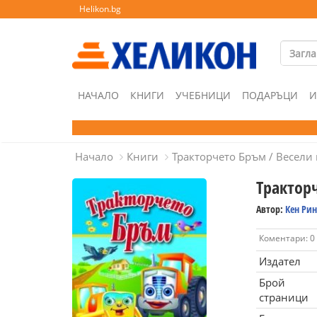
Helikon.bg
НАЧАЛО
КНИГИ
УЧЕБНИЦИ
ПОДАРЪЦИ
И
Начало
Книги
Тракторчето Бръм / Весел
Трактор
Автор:
Кен Рин
Коментари: 0
Издател
Брой
страници