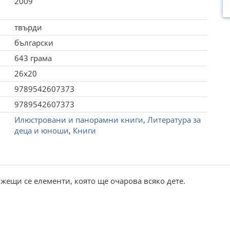
2009
твърди
български
643 грама
26x20
9789542607373
9789542607373
Илюстровани и панорамни книги
,
Литература за
деца и юноши
,
Книги
жещи се елементи, която ще очарова всяко дете.