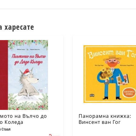
а харесате
мото на Вълчо до
Панорамна книжка:
о Коледа
Винсент ван Гог
 Стаал