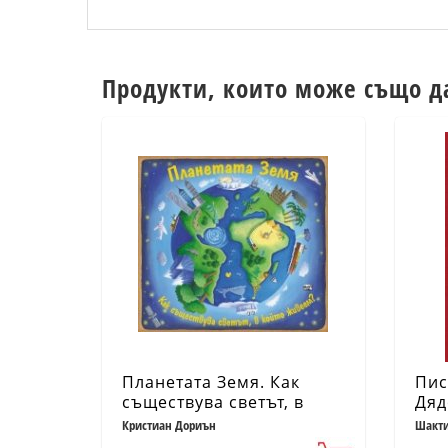
Продукти, които може също д
Планетата Земя. Как
Пис
съществува светът, в
Дяд
който живеем?
Кристиан Дориън
Шакти