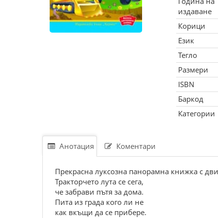
Година на
издаване
Корици
Език
Тегло
Размери
ISBN
Баркод
Категории
Анотация
Коментари
Прекрасна луксозна панорамна книжка с дви
Тракторчето лута се сега,
че забрави пътя за дома.
Пита из града кого ли не
как вкъщи да се прибере.