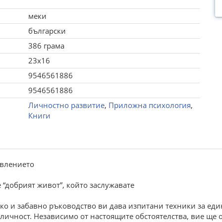
меки
български
386 грама
23x16
9546561886
9546561886
Личностно развитие
,
Приложна психология
,
Книги
авлението
 “добрият живот”, който заслужавате
ско и забавно ръководство ви дава изпитани техники за ед
 личност. Независимо от настоящите обстоятелства, вие ще