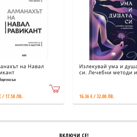
анахът на Навал
Излекувай ума и душ
икант
си. Лечебни методи 
практики
Йоргенсън
€ / 17.58 ЛВ.
16.36 € / 32.00 ЛВ.
ВКЛЮЧИ СЕ!