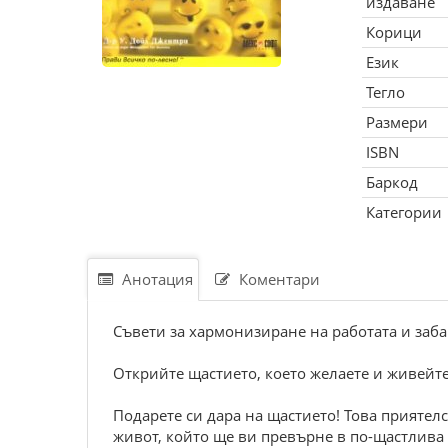
издаване
Корици
Език
Тегло
Размери
ISBN
Баркод
Категории
Анотация
Коментари
Съвети за хармонизиране на работата и заб
Открийте щастието, което желаете и живейте
Подарете си дара на щастието! Това приятел
живот, който ще ви превърне в по-щастлива