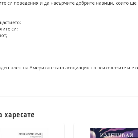
е си поведения и да насърчите добрите навици, които ще в
щастието;
лите си;
от;
иден член на Американската асоциация на психолозите и е о
а харесате