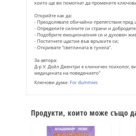
които ще ви помогнат да промените ключовит
Открийте как да:
- Преодолявате обичайни препятствия пред 
- Определите силните си страни и добродете
- Подобрите емоционалния си и духовен жив
- Постигнете щастие във връзките си;
- Откривате "светлината в тунела".
За автора:
Д-р У. Дойл Джентри е клиничен психолог, в
медицината на поведението"
Ключови думи:
For dummies
Продукти, които може също д