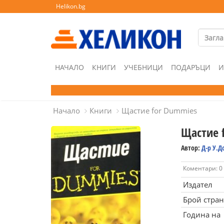
Helikon.bg
НАЧАЛО
КНИГИ
УЧЕБНИЦИ
ПОДАРЪЦИ
И
Начало
Книги
Щастие for Dummies
Щастие 
Автор:
Д-р У.
Коментари: 0
Издател
Брой стра
Година на