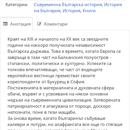
Категории
Съвременна българска история
,
История
на България
,
История
,
Книги
Анотация
Коментари
Краят на XIX и началото на XX век са звездните
години на наскоро получилата независимост
българска държава. Това е времето, когато Европа се
завръща в тази част на Балканския полуостров -
стопански, политически и културно. Успехите са
толкова впечатляващи, че част от водещите
европейски вестници преместват своите
кореспонденти от Букурещ в София.
Постиженията в материалната и духовната сфера
обаче, вървят и с усвояване на някои основни
недъзи на съвременната цивилизация. Затворената
патриархалност е атакувана от пороци, доскоро
непознати, поне в тези мащаби.
За онова време, когато българинът събуваше
калеври и потури, но алафрангата все още го стягаше