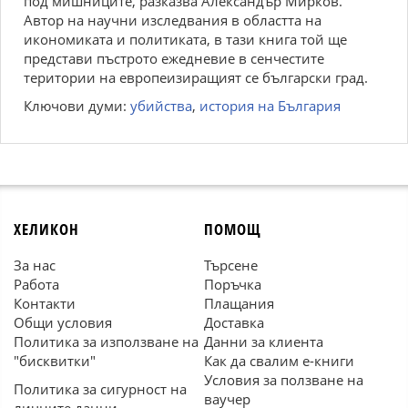
под мишниците, разказва Александър Мирков.
Автор на научни изследвания в областта на
икономиката и политиката, в тази книга той ще
представи пъстрото ежедневие в сенчестите
територии на европеизиращият се български град.
Ключови думи:
убийства
,
история на България
ХЕЛИКОН
ПОМОЩ
За нас
Търсене
Работа
Поръчка
Контакти
Плащания
Общи условия
Доставка
Политика за използване на
Данни за клиента
"бисквитки"
Как да свалим е-книги
Условия за ползване на
Политика за сигурност на
ваучер