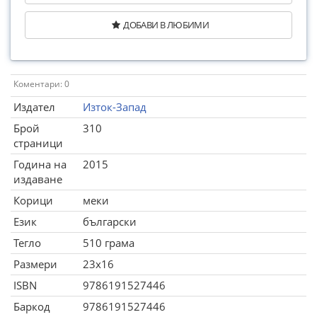
ДОБАВИ В ЛЮБИМИ
Коментари: 0
Издател
Изток-Запад
Брой
310
страници
Година на
2015
издаване
Корици
меки
Език
български
Тегло
510 грама
Размери
23x16
ISBN
9786191527446
Баркод
9786191527446