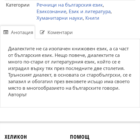
Категории
Речници на българския език
,
Езикознание
,
Език и литература
,
Хуманитарни науки
,
Книги
Анотация
Коментари
Диалектите не са изопачен книжовен език, а са част
от българския език. Нещо повече, диалектите са
много по-стари от литературния език, който се е
изградил върху тях през последните две столетия.
Трънският диалект, в основата си старобългрски, се е
запазил и обогатил през вековете исъщо има своето
място в многообразието на българските говори.
Авторът
ХЕЛИКОН
ПОМОЩ