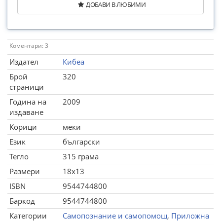
ДОБАВИ В ЛЮБИМИ
Коментари: 3
Издател
Кибеа
Брой
320
страници
Година на
2009
издаване
Корици
меки
Език
български
Тегло
315 грама
Размери
18x13
ISBN
9544744800
Баркод
9544744800
Категории
Самопознание и самопомощ
,
Приложна