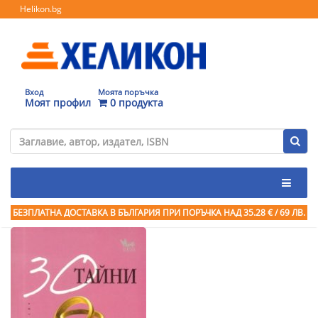
Helikon.bg
Вход
Моята поръчка
Моят профил
0 продукта
БЕЗПЛАТНА ДОСТАВКА В БЪЛГАРИЯ ПРИ ПОРЪЧКА
НАД 35.28 € / 69 ЛВ.