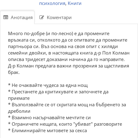
психология
,
Книги
Анотация
Коментари
Много по-добре (и по-лесно) е да промените
връзката си, отколкото да се опитвате да промените
партньора си. Въз основа на своя опит с хиляди
семейни двойки, в настоящата книга д-р Пол Колман
описва тридесет доказани начина да го направите.
Д-р Колман предлага важни прозрения за щастливия
брак.
* Не очаквайте чудеса за една нощ
* Престанете да критикувате и започнете да
приемате
* Възползвайте се от скритата мощ на бъбренето за
дреболии
* Взаимно насърчавайте мечтите си
* Ограничете нещата, които "убиват" разговорите
* Елиминирайте митовете за секса