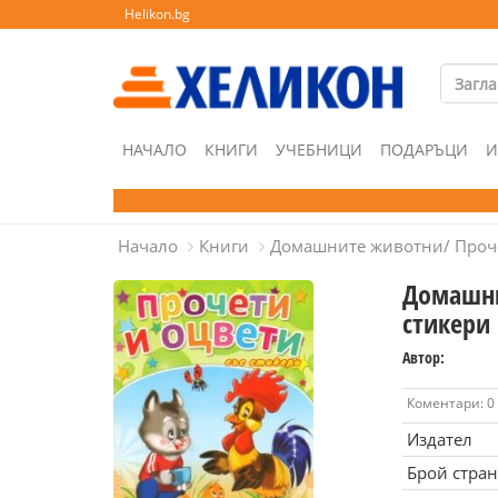
Helikon.bg
НАЧАЛО
КНИГИ
УЧЕБНИЦИ
ПОДАРЪЦИ
И
Начало
Книги
Домашните животни/ Проче
Домашни
стикери
Автор:
Коментари: 0
Издател
Брой стра