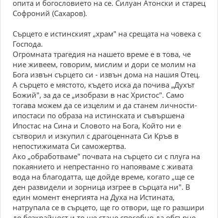
опита и богословието на се. Силуан Атонски и старец
Софроний (Сахаров).
Сърцето е истинският „храм" на срещата на човека с
Господа.
Огромната трагедия на нашето време е в това, че
ние живеем, говорим, мислим и дори се молим на
Бога извън сърцето си - извън дома на нашия Отец.
А сърцето е мястото, където иска да почива „Духът
Божий", за да се „изобрази в нас Христос". Само
тогава можем да се изцелим и да станем личности-
ипостаси по образа на истинската и съвършена
Ипостас на Сина и Словото на Бога, Който ни е
сътворил и изкупил с драгоценната Си Кръв в
непостижимата Си саможертва.
Ако „обработваме" почвата на сърцето си с плуга на
покаянието и непрестанно го напояваме с живата
вода на благодатта, ще дойде време, когато „ще се
ден развидели и зорница изгрее в сърцата ни". В
един момент енергията на Духа на Истината,
натрупала се в сърцето, ще го отвори, ще го разшири
до безкрайност и то ще стане способно да обгърне