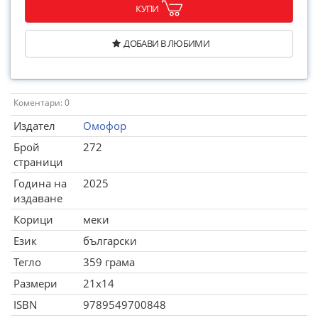
КУПИ
ДОБАВИ В ЛЮБИМИ
Коментари: 0
Издател
Омофор
Брой
272
страници
Година на
2025
издаване
Корици
меки
Език
български
Тегло
359 грама
Размери
21x14
ISBN
9789549700848