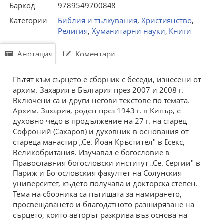
Баркод
9789549700848
Категории
Библия и тълкувания
,
Християнство
,
Религия
,
Хуманитарни науки
,
Книги
Анотация
Коментари
Пътят към сърцето е сборник с беседи, изнесени от
архим. Захария в България през 2007 и 2008 г.
Включени са и други негови текстове по темата.
Архим. Захария, роден през 1943 г. в Кипър, е
духовно чедо в продължение на 27 г. на старец
Софроний (Сахаров) и духовник в основания от
стареца манастир „Се. Йоан Кръстител" в Есекс,
Великобритания. Изучавал е богословие в
Православния богословски институт „Се. Сергии" в
Париж и Богословския факултет на Солунския
университет, където получава и докторска степен.
Тема на сборника са пътищата за намирането,
просвещаването и благодатното разширяване на
сърцето, които авторът разкрива въз основа на