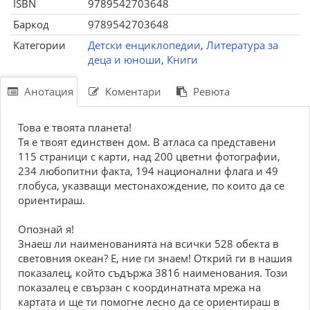
ISBN
9789542703648
Баркод
9789542703648
Категории
Детски енциклопедии
,
Литература за
деца и юноши
,
Книги
Анотация
Коментари
Ревюта
Това е твоята планета!
Тя е твоят единствен дом. В атласа са представени
115 страници с карти, над 200 цветни фотографии,
234 любопитни факта, 194 национални флага и 49
глобуса, указващи местонахождение, по които да се
ориентираш.
Опознай я!
Знаеш ли наименованията на всички 528 обекта в
световния океан? Е, ние ги знаем! Открий ги в нашия
показалец, който съдържа 3816 наименования. Този
показалец е свързан с координатната мрежа на
картата и ще ти помогне лесно да се ориентираш в