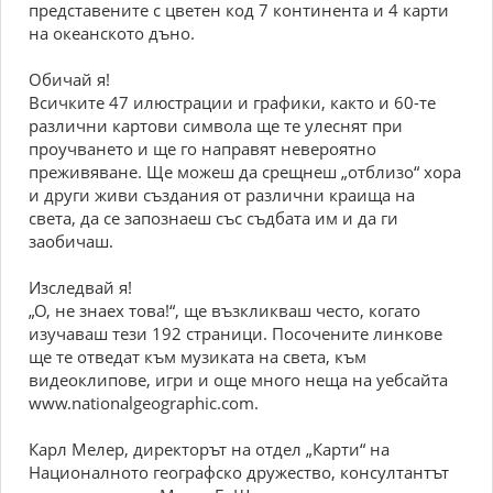
представените с цветен код 7 континента и 4 карти
на океанското дъно.
Обичай я!
Всичките 47 илюстрации и графики, както и 60-те
различни картови символа ще те улеснят при
проучването и ще го направят невероятно
преживяване. Ще можеш да срещнеш „отблизо“ хора
и други живи създания от различни краища на
света, да се запознаеш със съдбата им и да ги
заобичаш.
Изследвай я!
„О, не знаех това!“, ще възкликваш често, когато
изучаваш тези 192 страници. Посочените линкове
ще те отведат към музиката на света, към
видеоклипове, игри и още много неща на уебсайта
www.nationalgeographic.com.
Карл Мелер, директорът на отдел „Карти“ на
Националното географско дружество, консултантът