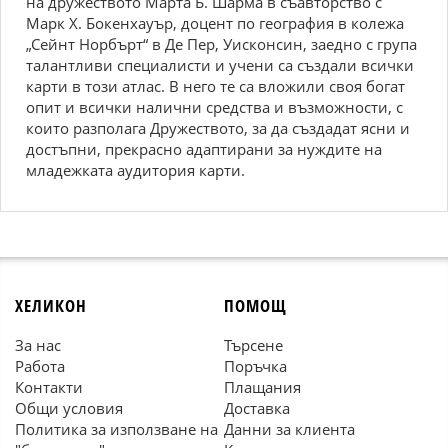
на дружеството Марта Б. Шарма в съавторство с
Марк Х. Бокенхауър, доцент по география в колежа
„Сейнт Норбърт“ в Де Пер, Уисконсин, заедно с група
талантливи специалисти и учени са създали всички
карти в този атлас. В него те са вложили своя богат
опит и всички налични средства и възможности, с
които разполага Дружеството, за да създадат ясни и
достъпни, прекрасно адаптирани за нуждите на
младежката аудитория карти.
ХЕЛИКОН
ПОМОЩ
За нас
Търсене
Работа
Поръчка
Контакти
Плащания
Общи условия
Доставка
Политика за използване на
Данни за клиента