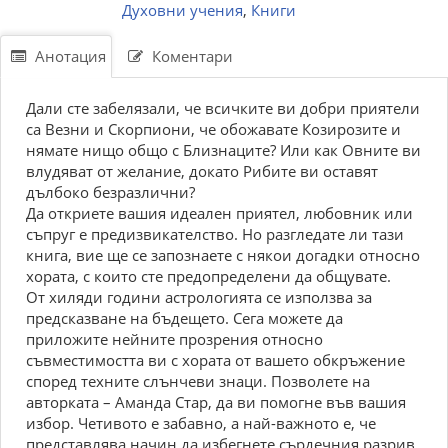
Духовни учения
,
Книги
Анотация
Коментари
Дали сте забелязали, че всичките ви добри приятели
са Везни и Скорпиони, че обожавате Козирозите и
нямате нищо общо с Близнаците? Или как Овните ви
влудяват от желание, докато Рибите ви оставят
дълбоко безразлични?
Да откриете вашия идеален приятел, любовник или
съпруг е предизвикателство. Но разгледате ли тази
книга, вие ще се запознаете с някои догадки относно
хората, с които сте предопределени да общувате.
От хиляди години астрологията се използва за
предсказване на бъдещето. Сега можете да
приложите нейните прозрения относно
съвместимостта ви с хората от вашето обкръжение
според техните слънчеви знаци. Позволете на
авторката – Аманда Стар, да ви помогне във вашия
избор. Четивото е забавно, а най-важното е, че
представлява начин да избегнете сърдечния разрив