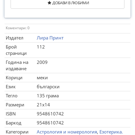
ДОБАВИ В ЛЮБИМИ
Коментари: 0
Издател
Лира Принт
Брой
112
страници
Година на
2009
издаване
Корици
меки
Език
български
Тегло
135 грама
Размери
21x14
ISBN
9548610742
Баркод
9548610742
Категории
Астрология и номерология
,
Езотерика.