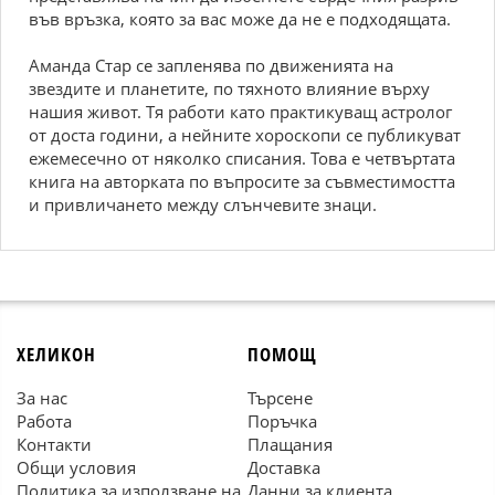
във връзка, която за вас може да не е подходящата.
Аманда Стар се запленява по движенията на
звездите и планетите, по тяхното влияние върху
нашия живот. Тя работи като практикуващ астролог
от доста години, а нейните хороскопи се публикуват
ежемесечно от няколко списания. Това е четвъртата
книга на авторката по въпросите за съвместимостта
и привличането между слънчевите знаци.
ХЕЛИКОН
ПОМОЩ
За нас
Търсене
Работа
Поръчка
Контакти
Плащания
Общи условия
Доставка
Политика за използване на
Данни за клиента