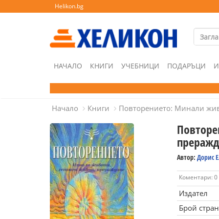
Helikon.bg
НАЧАЛО
КНИГИ
УЧЕБНИЦИ
ПОДАРЪЦИ
И
Начало
Книги
Повторението: Минали жив
Повторе
преражд
Автор:
Дорис 
Коментари: 0
Издател
Брой стра