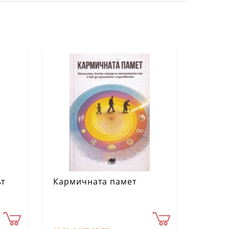
ът
Кармичната памет