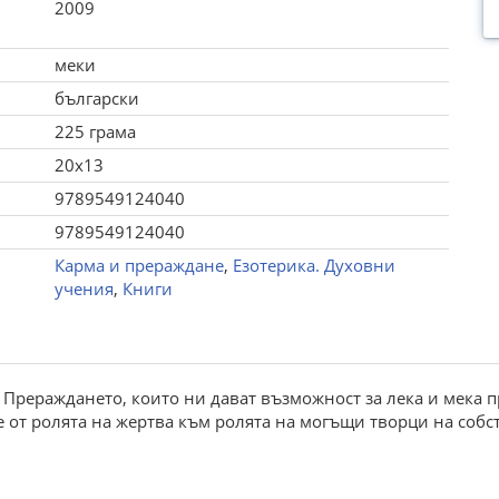
2009
меки
български
225 грама
20x13
9789549124040
9789549124040
Карма и прераждане
,
Езотерика. Духовни
учения
,
Книги
 Прераждането, които ни дават възможност за лека и мека 
 от ролята на жертва към ролята на могъщи творци на собст