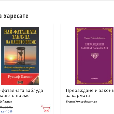
а харесате
-фаталната заблуда
Прераждане и закон
нашето време
за кармата
ф Пасиан
Уилям Уокър Аткинсън
/ 17.00 ЛВ.
ка - 10 %