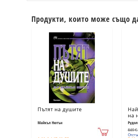
Продукти, които може също д
Пътят на душите
Най
на 
Майкъл Нютън
Рудол
8.69 € 
Отстъп