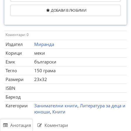
ДОБАВИ В ЛЮБИМИ
Коментари: 0
Издател
Миранда
Корици
меки
Език
български
Тегло
150 грама
Размери
23x32
ISBN
Баркод
Категории
Занимателни книги
,
Литература за деца и
юноши
,
Книги
Анотация
Коментари