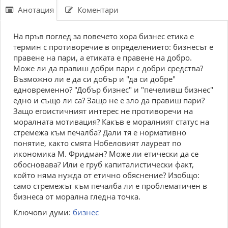
Анотация
Коментари
На пръв поглед за повечето хора бизнес етика е
термин с противоречие в определението: бизнесът е
правене на пари, а етиката е правене на добро.
Може ли да правиш добри пари с добри средства?
Възможно ли е да си добър и "да си добре"
едновременно? "Добър бизнес" и "печеливш бизнес"
едно и също ли са? Защо не е зло да правиш пари?
Защо егоистичният интерес не противоречи на
моралната мотивация? Какъв е моралният статус на
стремежа към печалба? Дали тя е нормативно
понятие, както смята Нобеловият лауреат по
икономика М. Фридман? Може ли етически да се
обосновава? Или е груб капиталистически факт,
който няма нужда от етично обяснение? Изобщо:
само стремежът към печалба ли е проблематичен в
бизнеса от морална гледна точка.
Ключови думи:
бизнес