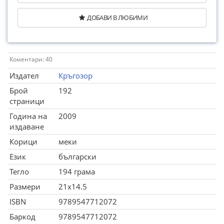
ДОБАВИ В ЛЮБИМИ
Коментари: 40
Издател
Кръгозор
Брой
192
страници
Година на
2009
издаване
Корици
меки
Език
български
Тегло
194 грама
Размери
21x14.5
ISBN
9789547712072
Баркод
9789547712072