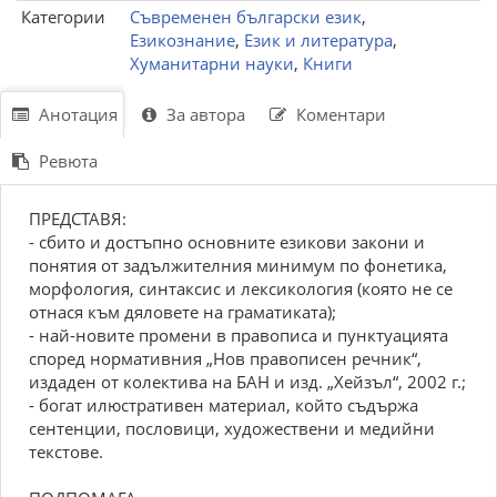
Категории
Съвременен български език
,
Езикознание
,
Език и литература
,
Хуманитарни науки
,
Книги
Анотация
За автора
Коментари
Ревюта
ПРЕДСТАВЯ:
- сбито и достъпно основните езикови закони и
понятия от задължителния минимум по фонетика,
морфология, синтаксис и лексикология (която не се
отнася към дяловете на граматиката);
- най-новите промени в правописа и пунктуацията
според нормативния „Нов правописен речник“,
издаден от колектива на БАН и изд. „Хейзъл“, 2002 г.;
- богат илюстративен материал, който съдържа
сентенции, пословици, художествени и медийни
текстове.