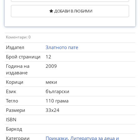
ДОБАВИ В ЛЮБИМИ
Коментари: 0
Издател
Златното пате
Брой страници
12
Година на
2009
издаване
Корици
меки
Език
български
Тегло
110 грама
Размери
33x24
ISBN
Баркод
Категории
Приказки
,
Литература за деца и