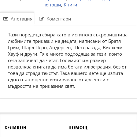
юноши
,
Книги
Анотация
Коментари
Тази поредица сбира като в истинска съкровищница
любимите приказки на децата, написани от Братя
Грим, Шарл Перо, Андерсен, Шехеразада, Вилхелм
Хауф и други. Тя е много подходяща за тези, които
сега започват да четат. Големият им размер
позволява книгата да има богата илюстрация, без от
това да страда текстът. Така вашето дете ще изпита
едно пълноценно изживяване от досега си с
мъдростта на приказния свят.
ХЕЛИКОН
ПОМОЩ