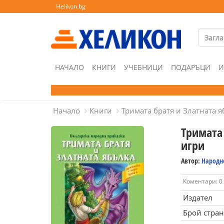
Helikon.bg
НАЧАЛО
КНИГИ
УЧЕБНИЦИ
ПОДАРЪЦИ
И
Начало
Книги
Тримата братя и Златната я
Тримата 
игри
Автор:
Народн
Коментари: 0
Издател
Брой стра