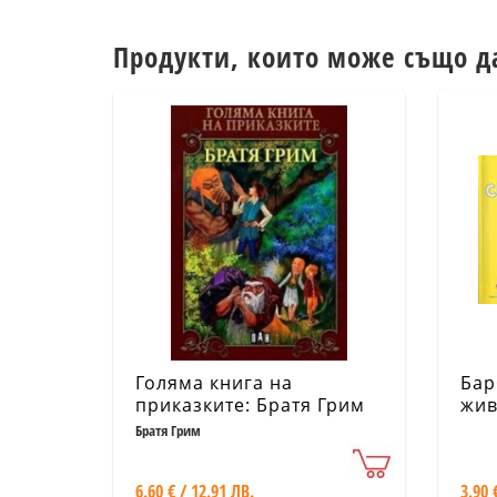
Продукти, които може също д
Голяма книга на
Бар
приказките: Братя Грим
жив
Братя Грим
6.60 € / 12.91 ЛВ.
3.90 