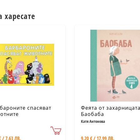
а харесате
бароните спасяват
Феята от захарницата
отните
Баобаба
Катя Антонова
€ / 7.63 ЛВ.
9.20 € / 17.99 ЛВ.